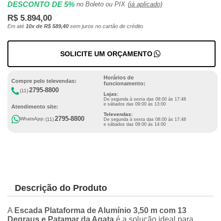
DESCONTO DE 5%
no Boleto ou PIX
(já aplicado)
R$ 5.894,00
Em até
10x de R$ 589,40
sem juros no cartão de crédito
SOLICITE UM ORÇAMENTO
Horários de
Compre pelo televendas:
funcionamento:
2795-8800
(11)
Lojas:
De segunda à sexta das 08:00 às 17:48
e sábados das 09:00 às 13:00
Atendimento site:
Televendas:
2795-8800
WhatsApp:
(11)
De segunda à sexta das 08:00 às 17:48
e sábados das 09:00 às 14:00
Descrição do Produto
A
Escada Plataforma de Alumínio 3,50 m com 13
Degraus e Patamar da Agata
é a solução ideal para