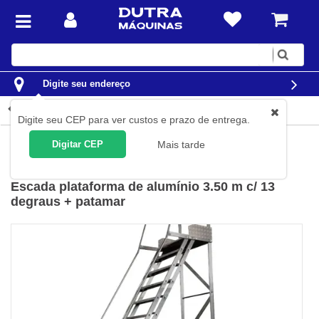
Digite
sua
busca
Digite seu endereço
Detalhes do produto
Digite seu CEP para ver custos e prazo de entrega.
Construção Civil
Escadas
Plataforma
Digitar CEP
Mais tarde
Agata
(
Cód.
TRE-3.50A
)
Escada plataforma de alumínio 3.50 m c/ 13
degraus + patamar