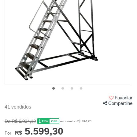
Favoritar
Compartilhe
41 vendidos
De R$ 6.934,12
15%
economize R$ 294,70
OFF
5.599,30
R$
Por