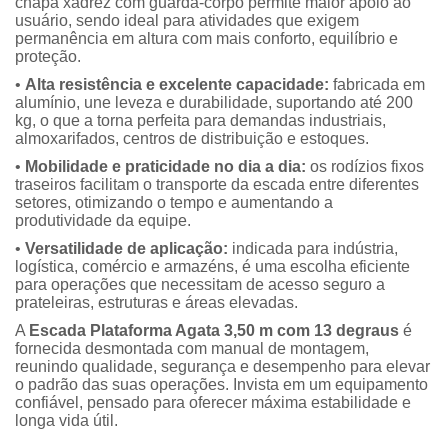
chapa xadrez com guarda-corpo permite maior apoio ao
usuário, sendo ideal para atividades que exigem
permanência em altura com mais conforto, equilíbrio e
proteção.
•
Alta resistência e excelente capacidade:
fabricada em
alumínio, une leveza e durabilidade, suportando até 200
kg, o que a torna perfeita para demandas industriais,
almoxarifados, centros de distribuição e estoques.
•
Mobilidade e praticidade no dia a dia:
os rodízios fixos
traseiros facilitam o transporte da escada entre diferentes
setores, otimizando o tempo e aumentando a
produtividade da equipe.
•
Versatilidade de aplicação:
indicada para indústria,
logística, comércio e armazéns, é uma escolha eficiente
para operações que necessitam de acesso seguro a
prateleiras, estruturas e áreas elevadas.
A
Escada Plataforma Agata 3,50 m com 13 degraus
é
fornecida desmontada com manual de montagem,
reunindo qualidade, segurança e desempenho para elevar
o padrão das suas operações. Invista em um equipamento
confiável, pensado para oferecer máxima estabilidade e
longa vida útil.