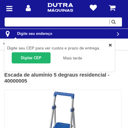
Digite
sua
busca
Digite seu endereço
Detalhes do produto
Digite seu CEP para ver custos e prazo de entrega.
Construção Civil
Escadas
Alumínio
Digitar CEP
Mais tarde
Tramontina
(
Cód.
40000/005
)
Escada de alumínio 5 degraus residencial -
40000005