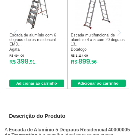
Escada de alumínio com 6
Escada multifuncional de
E
degraus duplos residencial -
alumínio 4 x 5 com 20 degraus
3
EMD...
13...
Agata
Botafogo
B
R$ 494,00
R$ 1.114,00
R
398
899
R$
,91
R$
,56
Adicionar ao carrinho
Adicionar ao carrinho
Descrição do Produto
A
Escada de Alumínio 5 Degraus Residencial 40000005