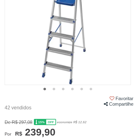
Favoritar
Compartilhe
42 vendidos
De R$ 297,08
15%
economize R$ 12,62
OFF
239,90
R$
Por