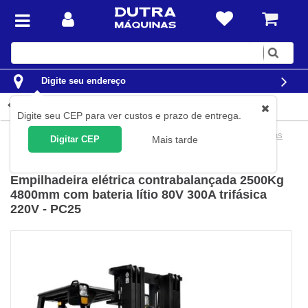
Digite
sua
busca
Digite seu endereço
Detalhes do produto
Digite seu CEP para ver custos e prazo de entrega.
Movimentação de Carga
Empilhadeiras
Elétrica Tracionárias
Digitar CEP
Mais tarde
Paletrans
(
Cód.
PC25-300-220V
)
Empilhadeira elétrica contrabalançada 2500Kg
4800mm com bateria lítio 80V 300A trifásica
220V - PC25