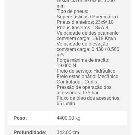
Distância entre eixos: 1500
mm
Tipo de pneus:
Superelásticos / Pneumático
Pneus dianteiros: 23x9/ 10
Pneus traseiros: 18x7/ 8
Velocidade de deslocamento
com/sem carga: 18/19 Km/h
Velocidade de elevação
com/sem carga: 0.430 / 0.560
m/s
Força máxima de tração:
19.000 N
Freio de serviço: Hidráulico
Freio estacionário: Mecânico
Controlador: Curtis
Pressão de operação dos
acessórios: 175 bar
Fluxo de óleo dos acessórios:
65 L/min.
Peso:
4400.00 kg
Profundidade:
342.00 cm