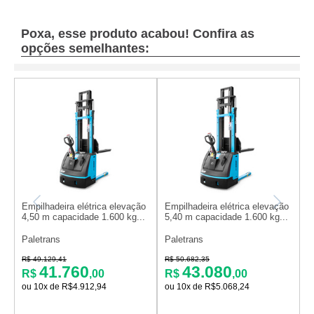
Poxa, esse produto acabou! Confira as
opções semelhantes:
Empilhadeira elétrica elevação
Empilhadeira elétrica elevação
E
4,50 m capacidade 1.600 kg...
5,40 m capacidade 1.600 kg...
5
Paletrans
Paletrans
P
R$ 49.129,41
R$ 50.682,35
R
41.760
43.080
R$
,00
R$
,00
ou 10x de R$4.912,94
ou 10x de R$5.068,24
o