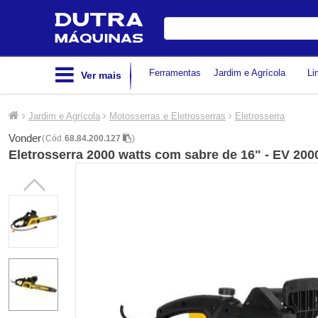
Digite
sua
busca
Ferramentas
Jardim e Agrícola
Li
Ver mais
Jardim e Agrícola
Motosserras e Eletrosserras
Eletrosserra
Vonder
(
Cód.
68.84.200.127
)
Eletrosserra 2000 watts com sabre de 16" - EV 200