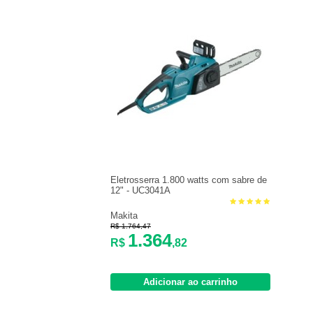
Eletrosserra 1.800 watts com sabre de
12" - UC3041A
Makita
R$ 1.764,47
1.364
R$
,82
Adicionar ao carrinho