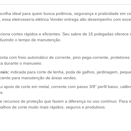
scolha ideal para quem busca potência, segurança e praticidade em c
 essa eletrosserra elétrica Vonder entrega alto desempenho com excel
ciona cortes rápidos e eficientes. Seu sabre de 16 polegadas oferece
 reduzindo o tempo de manutenção.
onta com freio automático de corrente, pino pega-corrente, protetores 
nça durante o manuseio.
urais:
indicada para corte de lenha, poda de galhos, jardinagem, peq
iciente para manutenção de áreas verdes.
i apoio de corte em metal, corrente com passo 3/8" perfil baixo, calibr
e.
e recursos de proteção que fazem a diferença no uso contínuo. Para 
balhos de corte muito mais rápidos, seguros e produtivos.