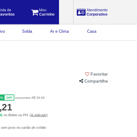
ista de
Meu
Atendimento
avoritos
Carrinho
Corporativo
ivo
Solda
Ar e Clima
Casa
Favoritar
Compartilhe
5%
economize R$ 39,69
OFF
,21
5%
no Boleto ou PIX
(já aplicado)
sem juros no cartão de crédito