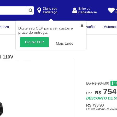
Digite seu
Entre ou
L
Endereço
Cadastre-se
F
Instrumentos de
mpeza
Construção Civil
Organização
Automot
Digite seu CEP para ver custos e
Medição
prazo de entrega.
Digitar CEP
Mais tarde
0 110V
De R$ 934,00
1
754
R$
Por
DESCONTO DE 
R$ 793,90
Em até
10x de R$ 79,39