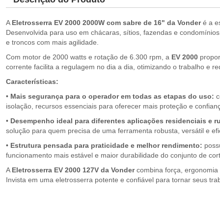
A
Eletrosserra EV 2000 2000W com sabre de 16" da Vonder
é a e
Desenvolvida para uso em chácaras, sítios, fazendas e condomínios,
e troncos com mais agilidade.
Com motor de 2000 watts e rotação de 6.300 rpm, a
EV 2000
propor
corrente facilita a regulagem no dia a dia, otimizando o trabalho e
Características:
•
Mais segurança para
o
operador em todas as etapas do uso:
c
isolação, recursos essenciais para oferecer mais proteção e confia
•
Desempenho ideal para diferentes aplicações residenciais
e
r
solução para quem precisa de uma ferramenta robusta, versátil e ef
•
Estrutura
pensada para praticidade
e
melhor rendimento:
possu
funcionamento mais estável e maior durabilidade do conjunto de cort
A
Eletrosserra EV 2000 127V
da Vonder
combina força, ergonomia 
Invista em uma eletrosserra potente e confiável para tornar seus tra