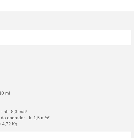
10 ml
- ah: 8,3 m/s²
do operador - k: 1,5 m/s²
 4,72 Kg.