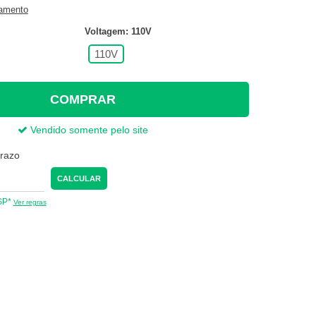
gamento
Voltagem: 110V
110V
COMPRAR
Vendido somente pelo site
prazo
CALCULAR
 SP*
Ver regras