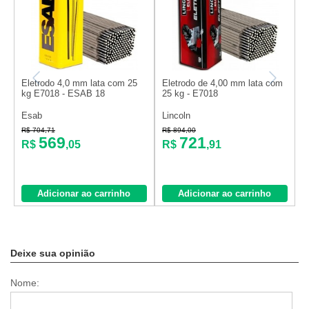
Eletrodo 4,0 mm lata com 25
Eletrodo de 4,00 mm lata com
E
kg E7018 - ESAB 18
25 kg - E7018
2
Esab
Lincoln
L
R$ 704,71
R$ 894,00
R
569
721
R$
,05
R$
,91
Adicionar ao carrinho
Adicionar ao carrinho
Deixe sua opinião
Nome: