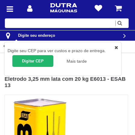
Digite
sua
busca
Digite seu endereço
Detalhes do produto
Digite seu CEP para ver custos e prazo de entrega.
Solda
Eletrodos
Digitar CEP
Mais tarde
Esab
(
Cód.
309932
)
Eletrodo 3,25 mm lata com 20 kg E6013 - ESAB
13