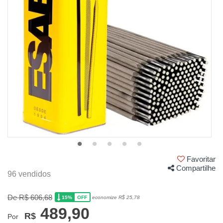
Favoritar
Compartilhe
96 vendidos
De R$ 606,68
15%
economize R$ 25,78
OFF
489,90
R$
Por