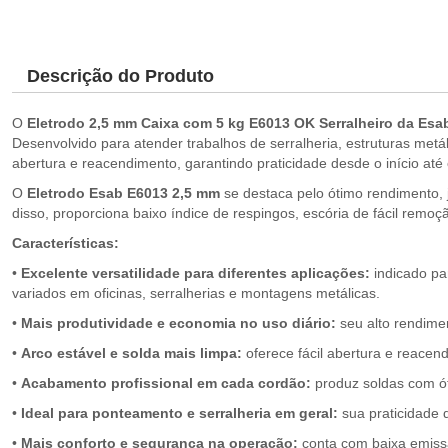
Descrição do Produto
O
Eletrodo 2,5 mm Caixa com 5 kg E6013 OK Serralheiro da Esa
Desenvolvido para atender trabalhos de serralheria, estruturas metál
abertura e reacendimento, garantindo praticidade desde o início até 
O
Eletrodo Esab E6013 2,5 mm
se destaca pelo ótimo rendimento, 
disso, proporciona baixo índice de respingos, escória de fácil remo
Características:
•
Excelente versatilidade para diferentes aplicações:
indicado pa
variados em oficinas, serralherias e montagens metálicas.
•
Mais produtividade e economia no uso diário:
seu alto rendime
•
Arco estável e solda mais limpa:
oferece fácil abertura e reacen
•
Acabamento profissional em cada cordão:
produz soldas com ót
•
Ideal para ponteamento e serralheria em geral:
sua praticidade 
•
Mais conforto e segurança na operação:
conta com baixa emissã