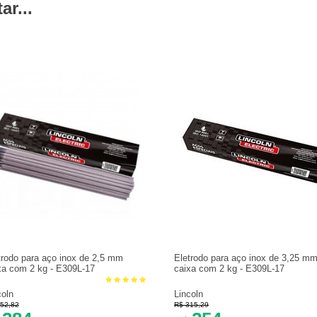
r...
trodo para aço inox de 2,5 mm
Eletrodo para aço inox de 3,25 m
xa com 2 kg - E309L-17
caixa com 2 kg - E309L-17
coln
Lincoln
52,82
R$ 315,29