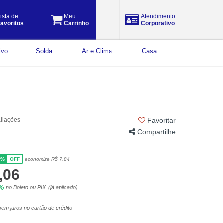
ista de
Meu
Atendimento
avoritos
Carrinho
Corporativo
ivo
Solda
Ar e Clima
Casa
aliações
Favoritar
Compartilhe
5%
economize R$ 7,84
OFF
,06
5%
no Boleto ou PIX
(já aplicado)
em juros no cartão de crédito