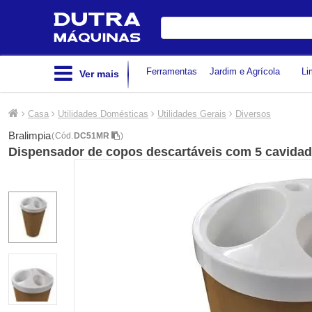
Digite
sua
busca
Ferramentas
Jardim e Agrícola
Li
Ver mais
Casa
Utilidades Domésticas
Utilidades Gerais
Diversos
Bralimpia
(
Cód.
DC51MR
)
Dispensador de copos descartáveis com 5 cavida