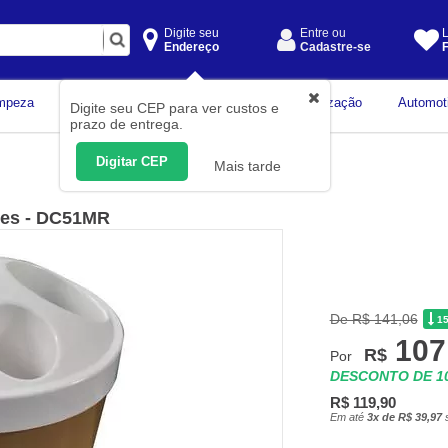
Digite seu
Entre ou
L
Endereço
Cadastre-se
F
Instrumentos de
mpeza
Construção Civil
Organização
Automot
Digite seu CEP para ver custos e
Medição
prazo de entrega.
Digitar CEP
Mais tarde
des - DC51MR
De R$ 141,06
1
107
R$
Por
DESCONTO DE 
R$ 119,90
Em até
3x de R$ 39,97
s