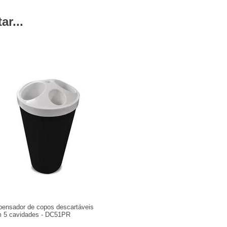
r...
pensador de copos descartáveis
 5 cavidades - DC51PR