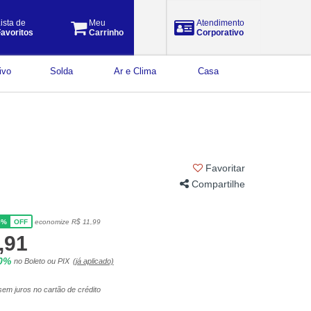
ista de
Meu
Atendimento
avoritos
Carrinho
Corporativo
ivo
Solda
Ar e Clima
Casa
Favoritar
Compartilhe
5%
economize R$ 11,99
OFF
,91
10%
no Boleto ou PIX
(já aplicado)
em juros no cartão de crédito