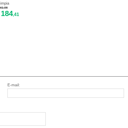
limpia
41,06
184
$
,41
E-mail: