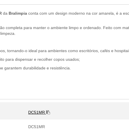
R
da
Bralimpia
conta com um design moderno na cor amarela, é a escol
 completa para manter o ambiente limpo e ordenado. Feito com mater
 limpeza.
os, tornando-o ideal para ambientes como escritórios, cafés e hospitai
eito para dispensar e recolher copos usados;
e garantem durabilidade e resistência.
DC51MR
DC51MR