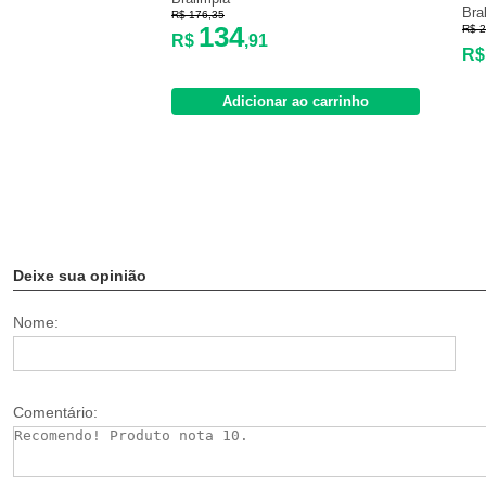
Bra
R$ 176,35
134
R$ 2
R$
,91
R
Adicionar ao carrinho
Deixe sua opinião
Nome:
Comentário: