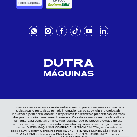
Todas as marcas referidas neste website são ou podem ser marcas comerciais
registradas e protegidas por leis internacionais de copyright e propriedade
industrial e pertencem aos seus respectivos fabricantes e proprietários. As fotos
dos produtos são meramente ilustrativas. Os valores mencionados são validos
somente para compras on-line, vale ressaltar que os preços previstos no site
prevalecem aos demais anunciados em outros meios de comunicação e sites de
buscas. DUTRA MÁQUINAS COMERCIAL E TÉCNICA LTDA, sua matriz com
sede na Av. Serafim Gonçalves Pereira, 340 – Pq. Novo Mundo, São Paulo/SP –
CEP 02179-000. Inscrita no CNPJ sob o nº 50.970.342/0001-02, Inscrição