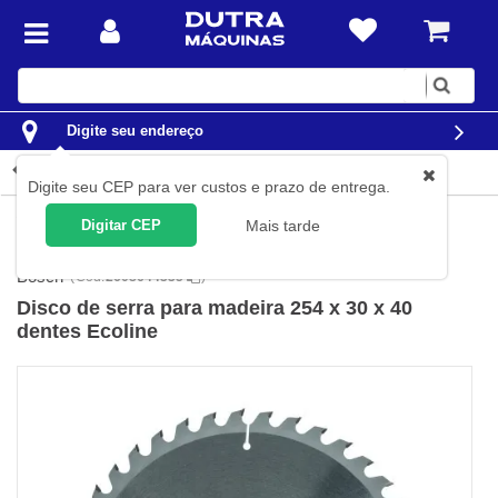
Digite
sua
busca
Digite seu endereço
Detalhes do produto
Digite seu CEP para ver custos e prazo de entrega.
Ferramentas
Acessórios para Ferramentas
Discos para
Digitar CEP
Mais tarde
Máquinas
Discos de Serra
Bosch
(
Cód.
2608644335
)
Disco de serra para madeira 254 x 30 x 40
dentes Ecoline