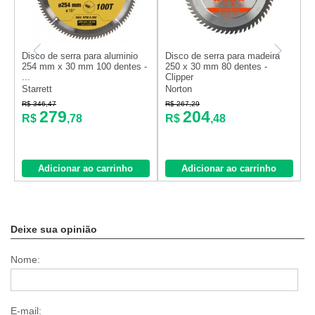
Disco de serra para aluminio
Disco de serra para madeira
D
254 mm x 30 mm 100 dentes -
250 x 30 mm 80 dentes -
2
...
Clipper
7
Starrett
Norton
R$ 346,47
R$ 267,29
R
279
204
R$
,78
R$
,48
Adicionar ao carrinho
Adicionar ao carrinho
Deixe sua opinião
Nome:
E-mail: