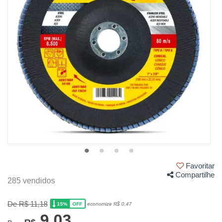
Favoritar
Compartilhe
285 vendidos
De R$ 11,18
15%
economize R$ 0,47
OFF
9,03