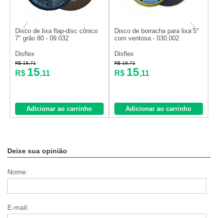
Disco de lixa flap-disc cônico
Disco de borracha para lixa 5"
D
7" grão 80 - 09.032
com ventosa - 030.002
c
-
Disflex
Disflex
B
R$ 18,71
R$ 18,71
R
15
15
R$
,11
R$
,11
Adicionar ao carrinho
Adicionar ao carrinho
Deixe sua opinião
Nome:
E-mail: