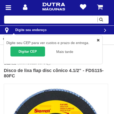
Digite
sua
busca
Digite seu endereço
Detalhes do produto
Digite seu CEP para ver custos e prazo de entrega.
Ferramentas
Acessórios para Ferramentas
Discos para
Digitar CEP
Mais tarde
Máquinas
Discos de Lixa
Starrett
(
Cód.
FDS115-80FC
)
Disco de lixa flap disc cônico 4.1/2" - FDS115-
80FC