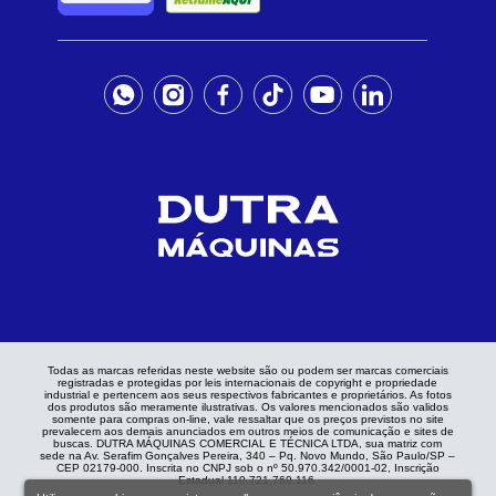
Todas as marcas referidas neste website são ou podem ser marcas comerciais
registradas e protegidas por leis internacionais de copyright e propriedade
industrial e pertencem aos seus respectivos fabricantes e proprietários. As fotos
dos produtos são meramente ilustrativas. Os valores mencionados são validos
somente para compras on-line, vale ressaltar que os preços previstos no site
prevalecem aos demais anunciados em outros meios de comunicação e sites de
buscas. DUTRA MÁQUINAS COMERCIAL E TÉCNICA LTDA, sua matriz com
sede na Av. Serafim Gonçalves Pereira, 340 – Pq. Novo Mundo, São Paulo/SP –
CEP 02179-000. Inscrita no CNPJ sob o nº 50.970.342/0001-02, Inscrição
Estadual 110.721.769.116.