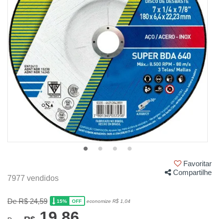
Favoritar
Compartilhe
7977 vendidos
De R$ 24,59
15%
economize R$ 1,04
OFF
19,86