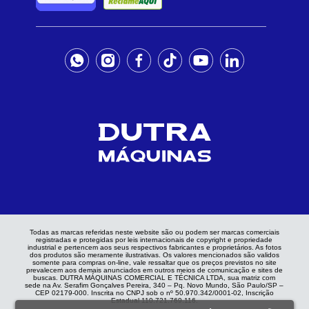
Todas as marcas referidas neste website são ou podem ser marcas comerciais
registradas e protegidas por leis internacionais de copyright e propriedade
industrial e pertencem aos seus respectivos fabricantes e proprietários. As fotos
dos produtos são meramente ilustrativas. Os valores mencionados são validos
somente para compras on-line, vale ressaltar que os preços previstos no site
prevalecem aos demais anunciados em outros meios de comunicação e sites de
buscas. DUTRA MÁQUINAS COMERCIAL E TÉCNICA LTDA, sua matriz com
sede na Av. Serafim Gonçalves Pereira, 340 – Pq. Novo Mundo, São Paulo/SP –
CEP 02179-000. Inscrita no CNPJ sob o nº 50.970.342/0001-02, Inscrição
Estadual 110.721.769.116.