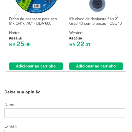
Disco de desbaste para aço
Kit disco de desbaste flap 2"
D
9"x 1/4"x 7/8" - BDA 600
Grão 40 com 5 peças - D55/40
x
Norton
Western
N
R$ 32,18
R$ 29,29
R
25
22
R$
,99
R$
,41
Adicionar ao carrinho
Adicionar ao carrinho
Deixe sua opinião
Nome:
E-mail: