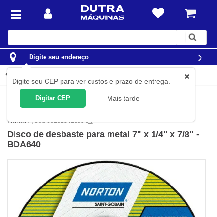
Digite
sua
busca
Digite seu endereço
Detalhes do produto
Digite seu CEP para ver custos e prazo de entrega.
Ferramentas
Acessórios para Ferramentas
Discos para
Digitar CEP
Mais tarde
Máquinas
Discos de Desbaste
Norton
(
Cód.
66252842859
)
Disco de desbaste para metal 7" x 1/4" x 7/8" -
BDA640