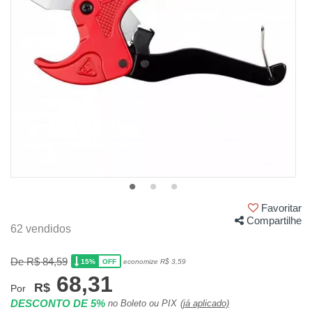
Favoritar
Compartilhe
62 vendidos
De R$ 84,59
15%
economize R$ 3,59
OFF
68,31
R$
Por
DESCONTO DE 5%
no Boleto ou PIX
(já aplicado)