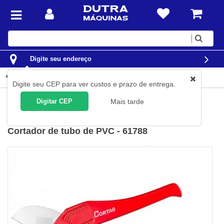
Digite
sua
busca
Digite seu endereço
Detalhes do produto
Digite seu CEP para ver custos e prazo de entrega.
Ferramentas
Ferramentas Manuais
Corta-Tubos
Digitar CEP
Mais tarde
Cortag
(
Cód.
61788
)
Cortador de tubo de PVC - 61788