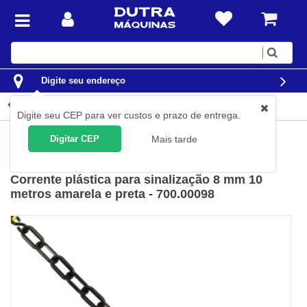
Digite
sua
busca
Digite seu endereço
Detalhes do produto
Digite seu CEP para ver custos e prazo de entrega.
Limpeza
Equipamentos para limpeza
Placas Sinalizadoras
Digitar CEP
Mais tarde
DM
(
Cód.
700.00098
)
Corrente plástica para sinalização 8 mm 10
metros amarela e preta - 700.00098