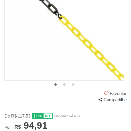
Favoritar
Compartilhe
De R$ 117,53
15%
economize R$ 4,99
OFF
94,91
R$
Por