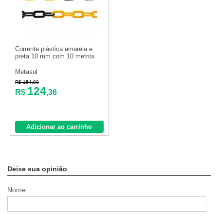
Corrente plástica amarela e
preta 10 mm com 10 metros
Metasul
R$ 154,00
124
R$
,36
Adicionar ao carrinho
Deixe sua opinião
Nome: