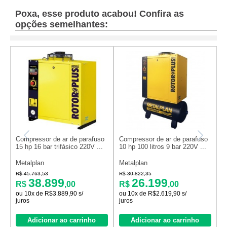
Poxa, esse produto acabou! Confira as
opções semelhantes:
Compressor de ar de parafuso
Compressor de ar de parafuso
C
15 hp 16 bar trifásico 220V ...
10 hp 100 litros 9 bar 220V ...
4
Metalplan
Metalplan
M
R$ 45.763,53
R$ 30.822,35
R
38.899
26.199
R$
,00
R$
,00
ou 10x de R$3.889,90 s/
ou 10x de R$2.619,90 s/
o
juros
juros
j
Adicionar ao carrinho
Adicionar ao carrinho