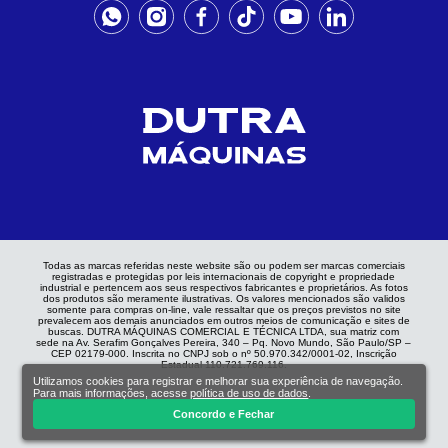
Todas as marcas referidas neste website são ou podem ser marcas comerciais
registradas e protegidas por leis internacionais de copyright e propriedade
industrial e pertencem aos seus respectivos fabricantes e proprietários. As fotos
dos produtos são meramente ilustrativas. Os valores mencionados são validos
somente para compras on-line, vale ressaltar que os preços previstos no site
prevalecem aos demais anunciados em outros meios de comunicação e sites de
buscas. DUTRA MÁQUINAS COMERCIAL E TÉCNICA LTDA, sua matriz com
sede na Av. Serafim Gonçalves Pereira, 340 – Pq. Novo Mundo, São Paulo/SP –
CEP 02179-000. Inscrita no CNPJ sob o nº 50.970.342/0001-02, Inscrição
Estadual 110.721.769.116.
Utilizamos cookies para registrar e melhorar sua experiência de navegação.
Para mais informações, acesse
política de uso de dados
.
Concordo e Fechar