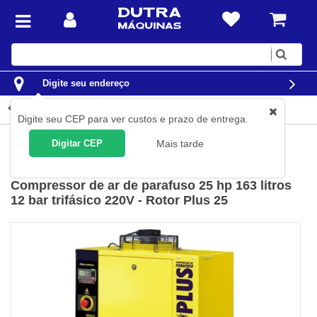
Digite
sua
busca
Digite seu endereço
Detalhes do produto
Digite seu CEP para ver custos e prazo de entrega.
Compressores de Ar
Compressores de Parafuso
Digitar CEP
Mais tarde
Metalplan
(
Cód.
RP25-4/220V
)
Compressor de ar de parafuso 25 hp 163 litros
12 bar trifásico 220V - Rotor Plus 25