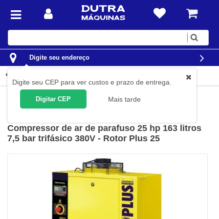
Digite
sua
busca
Digite seu endereço
Detalhes do produto
Digite seu CEP para ver custos e prazo de entrega.
Compressores de Ar
Compressores de Parafuso
Digitar CEP
Mais tarde
Metalplan
(
Cód.
RP25-1/380V
)
Compressor de ar de parafuso 25 hp 163 litros
7,5 bar trifásico 380V - Rotor Plus 25