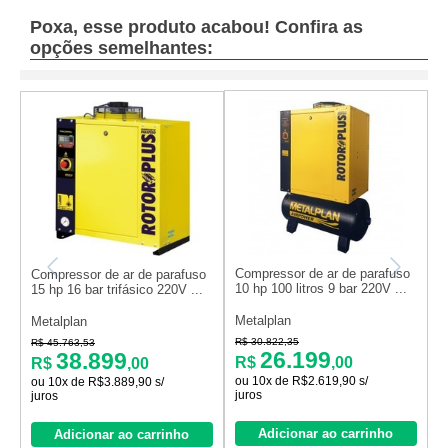
Poxa, esse produto acabou! Confira as
opções semelhantes:
Compressor de ar de parafuso
C
Compressor de ar de parafuso
10 hp 100 litros 9 bar 220V ...
4
15 hp 16 bar trifásico 220V ...
Metalplan
M
Metalplan
R$ 30.822,35
R
R$ 45.763,53
26.199
38.899
R$
,00
R$
,00
ou 10x de R$2.619,90 s/
o
ou 10x de R$3.889,90 s/
juros
j
juros
Adicionar ao carrinho
Adicionar ao carrinho