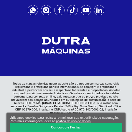
Todas as marcas referidas neste website são ou podem ser marcas comerciais
registradas e protegidas por leis internacionais de copyright e propriedade
industrial e pertencem aos seus respectivos fabricantes e proprietários. As fotos
dos produtos são meramente ilustrativas. Os valores mencionados são validos
somente para compras on-line, vale ressaltar que os preços previstos no site
prevalecem aos demais anunciados em outros meios de comunicação e sites de
buscas. DUTRA MÁQUINAS COMERCIAL E TÉCNICA LTDA, sua matriz com
sede na Av. Serafim Gonçalves Pereira, 340 – Pq. Novo Mundo, São Paulo/SP –
CEP 02179-000. Inscrita no CNPJ sob o nº 50.970.342/0001-02, Inscrição
Estadual 110.721.769.116.
Utilizamos cookies para registrar e melhorar sua experiência de navegação.
Para mais informações, acesse
política de uso de dados
.
Concordo e Fechar