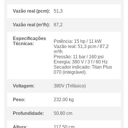
Vazão real (pcm):
51,3
Vazão real (m³/h):
87,2
Especificações
Potência: 15 hp / 11 kW
Técnicas:
Vazão real: 51,3 pcm / 87,2
m³/h
Pressão: 11 bar / 160 psi
Energia: 380 V / 3 f / 60 Hz
Secador indicado: Titan Plus
070 (integrável).
Voltagem:
380V (Trifásico)
Peso:
232.00 kg
Profundidade:
50.80 cm
Altura:
117.50 cm