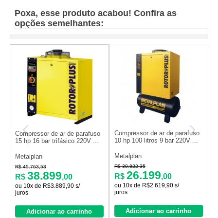
Poxa, esse produto acabou! Confira as
opções semelhantes:
Compressor de ar de parafuso
Compressor de ar de parafuso
C
10 hp 100 litros 9 bar 220V ...
15 hp 16 bar trifásico 220V ...
4
Metalplan
Metalplan
M
R$ 30.822,35
R$ 45.763,53
R
26.199
38.899
R$
,00
R$
,00
ou 10x de R$2.619,90 s/
ou 10x de R$3.889,90 s/
o
juros
juros
j
Adicionar ao carrinho
Adicionar ao carrinho