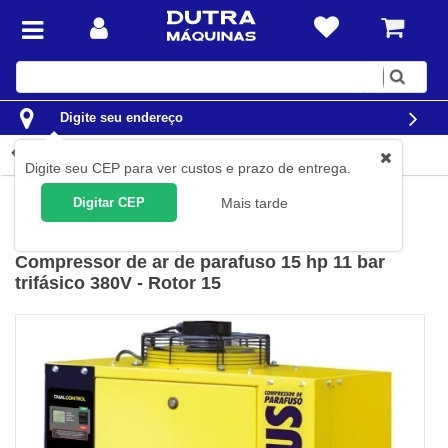
Digite
sua
busca
Digite seu endereço
Detalhes do produto
Digite seu CEP para ver custos e prazo de entrega.
Compressores de Ar
Compressores de Parafuso
Digitar CEP
Mais tarde
Metalplan
(
Cód.
ROTOR0159AC
)
Compressor de ar de parafuso 15 hp 11 bar
trifásico 380V - Rotor 15