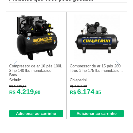
C
Compressor de ar 10 pés 100L
Compressor de ar 15 pés 200
3
2 hp 140 lbs monofásico
litros 3 hp 175 lbs monofásic...
Brav...
S
Schulz
Chiaperini
R
R$ 5.225,88
R$ 7.645,88
4.219
6.174
R$
,90
R$
,05
Adicionar ao carrinho
Adicionar ao carrinho