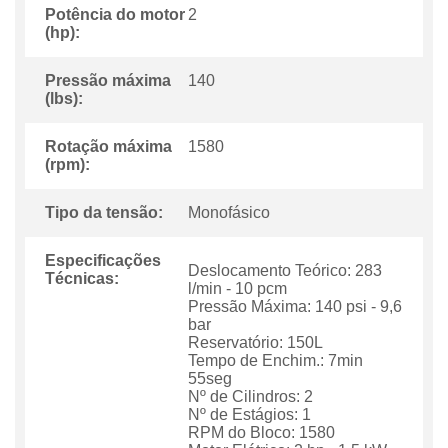
Potência do motor
2
(hp):
Pressão máxima
140
(lbs):
Rotação máxima
1580
(rpm):
Tipo da tensão:
Monofásico
Especificações
Deslocamento Teórico: 283
Técnicas:
l/min - 10 pcm
Pressão Máxima: 140 psi - 9,6
bar
Reservatório: 150L
Tempo de Enchim.: 7min
55seg
Nº de Cilindros: 2
Nº de Estágios: 1
RPM do Bloco: 1580