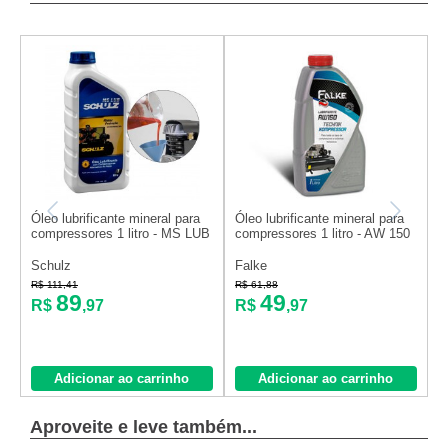
Óleo lubrificante mineral para
Óleo lubrificante mineral para
K
compressores 1 litro - MS LUB
compressores 1 litro - AW 150
p
Schulz
Falke
S
R$ 111,41
R$ 61,88
R
89
49
R$
,97
R$
,97
Adicionar ao carrinho
Adicionar ao carrinho
Aproveite e leve também...