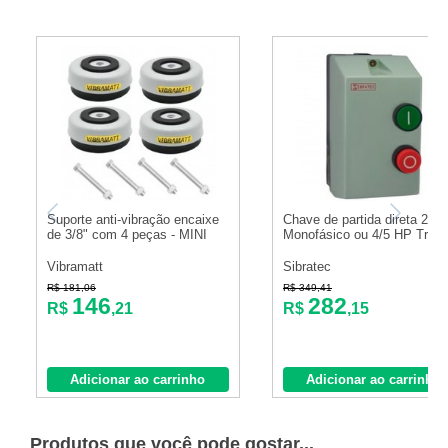
Suporte anti-vibração encaixe
Chave de partida direta 2/3
de 3/8" com 4 peças - MINI
Monofásico ou 4/5 HP Trifá.
Vibramatt
Sibratec
R$ 181,06
R$ 349,41
146
282
R$
,21
R$
,15
Adicionar ao carrinho
Adicionar ao carrinho
Produtos que você pode gostar...