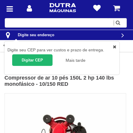
Digite
sua
busca
Digite seu endereço
Detalhes do produto
Digite seu CEP para ver custos e prazo de entrega.
Compressores de Ar
Compressores de Pistão
Digitar CEP
Mais tarde
Chiaperini
(
Cód.
CH19607
)
Compressor de ar 10 pés 150L 2 hp 140 lbs
monofásico - 10/150 RED