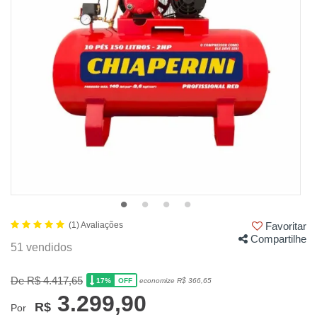
(1) Avaliações
Favoritar
Compartilhe
51 vendidos
De R$ 4.417,65
17%
economize R$ 366,65
OFF
3.299,90
R$
Por