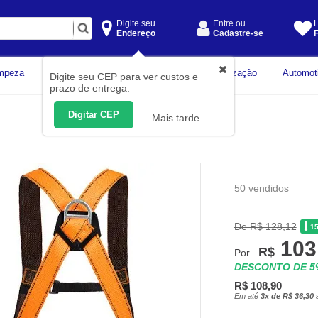
Digite seu
Entre ou
L
Endereço
Cadastre-se
F
Instrumentos de
mpeza
Construção Civil
Organização
Automot
Digite seu CEP para ver custos e
Medição
prazo de entrega.
Digitar CEP
Mais tarde
50 vendidos
De R$ 128,12
1
103
R$
Por
DESCONTO DE 
R$ 108,90
Em até
3x de R$ 36,30
s