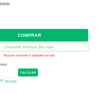
gamento
COMPRAR
Consultar estoque das lojas
Restam somente 5 unidades no site
prazo
CALCULAR
 SP*
Ver regras