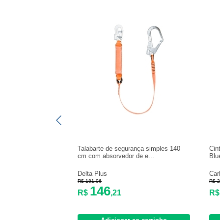
Talabarte de segurança simples 140
Cin
cm com absorvedor de e...
Blu
Delta Plus
Car
R$ 181,06
R$ 2
146
R$
,21
R