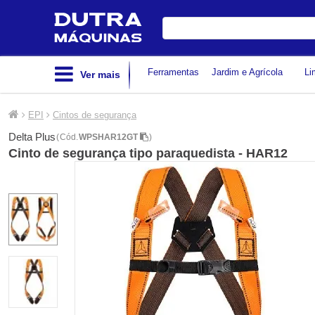
Digite
sua
busca
Ferramentas
Jardim e Agrícola
Li
Ver mais
EPI
Cintos de segurança
Delta Plus
(
Cód.
WPSHAR12GT
)
Cinto de segurança tipo paraquedista - HAR12