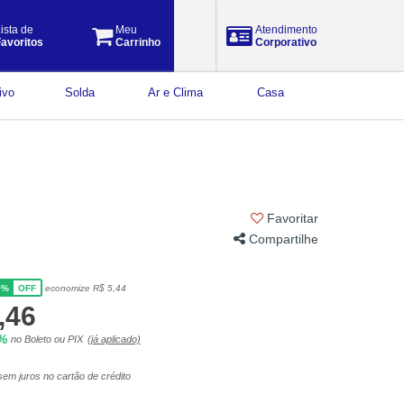
ista de
Meu
Atendimento
avoritos
Carrinho
Corporativo
ivo
Solda
Ar e Clima
Casa
Favoritar
Compartilhe
5%
economize R$ 5,44
OFF
,46
5%
no Boleto ou PIX
(já aplicado)
em juros no cartão de crédito