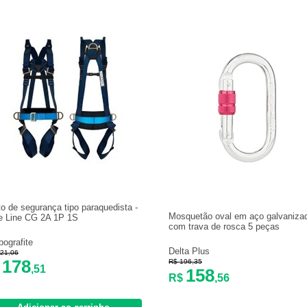
to de segurança tipo paraquedista -
Mosquetão oval em aço galvaniza
e Line CG 2A 1P 1S
com trava de rosca 5 peças
bografite
Delta Plus
21,06
178
R$ 196,35
$
,51
158
R$
,56