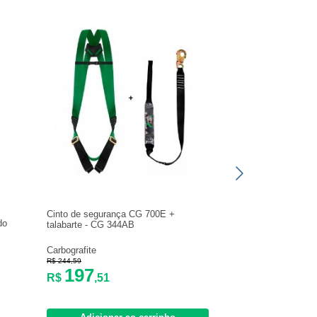
Cinto de segurança CG 700E +
do
talabarte - CG 344AB
Carbografite
R$ 244,59
197
R$
,51