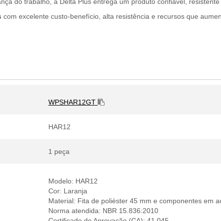
a do trabalho, a Delta Plus entrega um produto confiável, resistente
s
com excelente custo-benefício, alta resistência e recursos que aume
WPSHAR12GT
HAR12
1 peça
Modelo: HAR12
Cor: Laranja
Material: Fita de poliéster 45 mm e componentes em a
Norma atendida: NBR 15.836:2010
Certificado de Aprovação (CA): 41.045