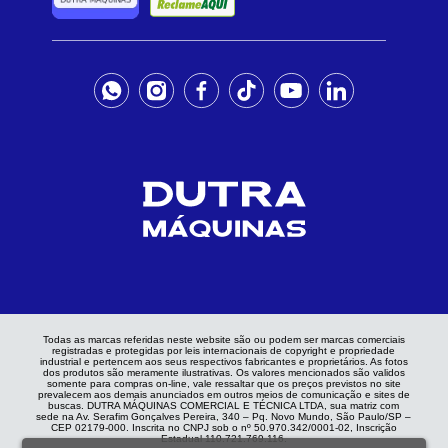
Todas as marcas referidas neste website são ou podem ser marcas comerciais
registradas e protegidas por leis internacionais de copyright e propriedade
industrial e pertencem aos seus respectivos fabricantes e proprietários. As fotos
dos produtos são meramente ilustrativas. Os valores mencionados são validos
somente para compras on-line, vale ressaltar que os preços previstos no site
prevalecem aos demais anunciados em outros meios de comunicação e sites de
buscas. DUTRA MÁQUINAS COMERCIAL E TÉCNICA LTDA, sua matriz com
sede na Av. Serafim Gonçalves Pereira, 340 – Pq. Novo Mundo, São Paulo/SP –
CEP 02179-000. Inscrita no CNPJ sob o nº 50.970.342/0001-02, Inscrição
Estadual 110.721.769.116.