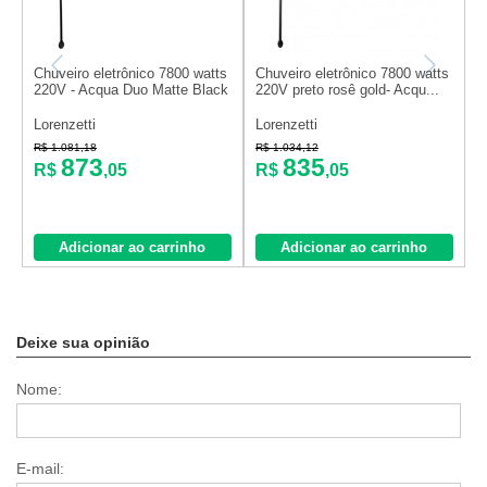
Chuveiro eletrônico 7800 watts
Chuveiro eletrônico 7800 watts
C
220V - Acqua Duo Matte Black
220V preto rosê gold- Acqu...
2
Lorenzetti
Lorenzetti
L
R$ 1.081,18
R$ 1.034,12
R
873
835
R$
,05
R$
,05
Adicionar ao carrinho
Adicionar ao carrinho
Deixe sua opinião
Nome:
E-mail: