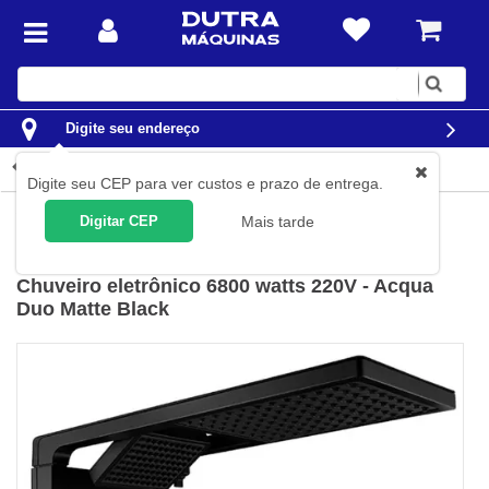
Digite
sua
busca
Digite seu endereço
Detalhes do produto
Digite seu CEP para ver custos e prazo de entrega.
Casa
Chuveiros e Torneiras Elétricas
Digitar CEP
Mais tarde
Lorenzetti
(
Cód.
7510143
)
Chuveiro eletrônico 6800 watts 220V - Acqua
Duo Matte Black