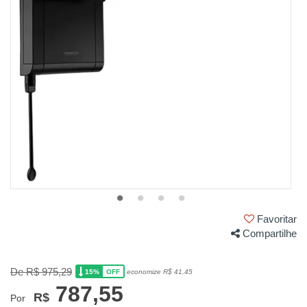
Favoritar
Compartilhe
De R$ 975,29
15%
economize R$ 41,45
OFF
787,55
R$
Por