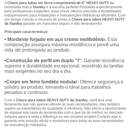
A
Chave para tubos em ferro comprimento de 8" HEAVY DUTY
da
renomada marca
Stanley
é a escolha perfeita! Projetada especificamente
para profissionais exigentes, essa chave oferece precisão e durabilidade,
indispensáveis para instalações e manutenções hidráulicas eficientes. Com
um design robusto e recursos de ponta, a
Chave para tubos HEAVY DUTY
da Stanley
garante um manuseio seguro e alto desempenho.
Principais caracteristicas
:
• Mordente forjado em aço cromo molibdênio:
Esta
composição assegura máxima resistência e provê uma
vida útil prolongada ao produto.
•Construção de perfil em duplo “I”:
Garante resistência
superior e durabilidade excepcional, resistindo às tarefas
mais exigentes no seu dia a dia.
•Corpo em ferro fundido nodular:
Oferece segurança e
solidez ao produto, tornando-o ideal para trabalhos
pesados e contínuos.
Com a
Chave para tubos HEAVY DUTY da Stanley
, você terá uma
ferramenta que não apenas atende às suas necessidades, mas também
supera as expectativas de qualidade e eficiência. Não perca a oportunidade
de equipar sua caixa de ferramentas com o que há de melhor no mercado.
Adquira agora e sinta a diferença no seu próximo projeto! Compre aqui e
garanta uma solução eficaz e duradoura para todas as suas necessidades
de manutenção hidráulica.