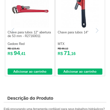
Chave para tubos 12" abertura
Chave para tubos 14"
C
de 53 mm - R27160011
1
Gedore Red
MTX
R$ 123,41
R$ 88,12
R
94
71
R$
,41
R$
,16
Adicionar ao carrinho
Adicionar ao carrinho
Descrição do Produto
Está procurando uma ferramenta confiável para seus trabalhos hidráulicos?