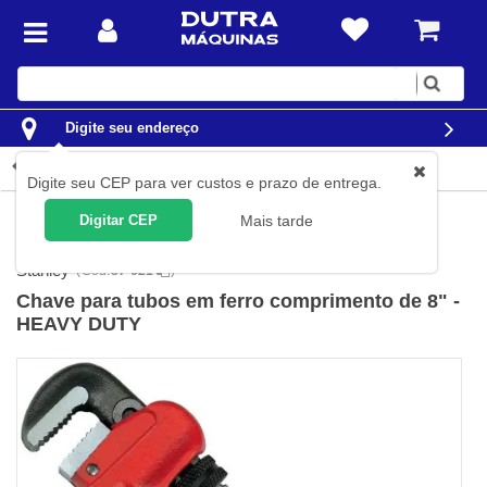
Digite
sua
busca
Digite seu endereço
Detalhes do produto
Digite seu CEP para ver custos e prazo de entrega.
Ferramentas
Ferramentas Manuais
Chaves
Chaves para
Digitar CEP
Mais tarde
Tubos e Grifos
Stanley
(
Cód.
87-621
)
Chave para tubos em ferro comprimento de 8" -
HEAVY DUTY