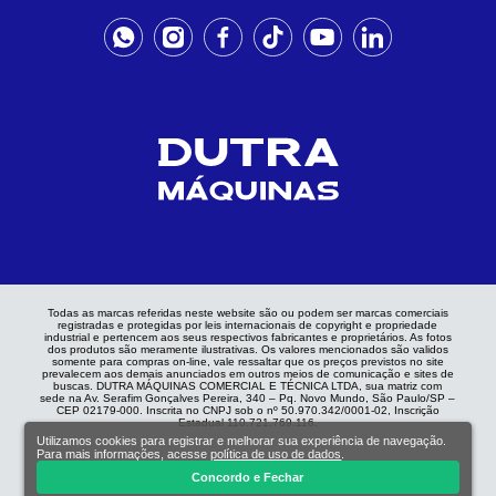
Todas as marcas referidas neste website são ou podem ser marcas comerciais
registradas e protegidas por leis internacionais de copyright e propriedade
industrial e pertencem aos seus respectivos fabricantes e proprietários. As fotos
dos produtos são meramente ilustrativas. Os valores mencionados são validos
somente para compras on-line, vale ressaltar que os preços previstos no site
prevalecem aos demais anunciados em outros meios de comunicação e sites de
buscas. DUTRA MÁQUINAS COMERCIAL E TÉCNICA LTDA, sua matriz com
sede na Av. Serafim Gonçalves Pereira, 340 – Pq. Novo Mundo, São Paulo/SP –
CEP 02179-000. Inscrita no CNPJ sob o nº 50.970.342/0001-02, Inscrição
Estadual 110.721.769.116.
Utilizamos cookies para registrar e melhorar sua experiência de navegação.
Para mais informações, acesse
política de uso de dados
.
Concordo e Fechar