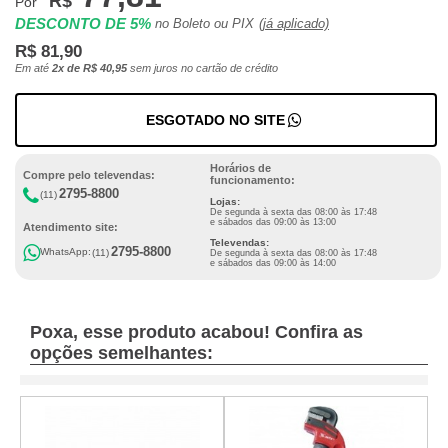
R$
Por
DESCONTO DE 5%
no Boleto ou PIX
(já aplicado)
R$ 81,90
Em até
2x de R$ 40,95
sem juros no cartão de crédito
ESGOTADO NO SITE
Horários de
Compre pelo televendas:
funcionamento:
2795-8800
(11)
Lojas:
De segunda à sexta das 08:00 às 17:48
e sábados das 09:00 às 13:00
Atendimento site:
Televendas:
2795-8800
WhatsApp:
(11)
De segunda à sexta das 08:00 às 17:48
e sábados das 09:00 às 14:00
Poxa, esse produto acabou! Confira as
opções semelhantes: