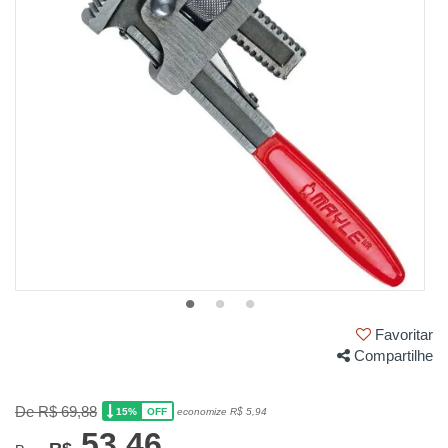
Favoritar
Compartilhe
De R$ 69,88
15%
economize R$ 5,94
OFF
53,46