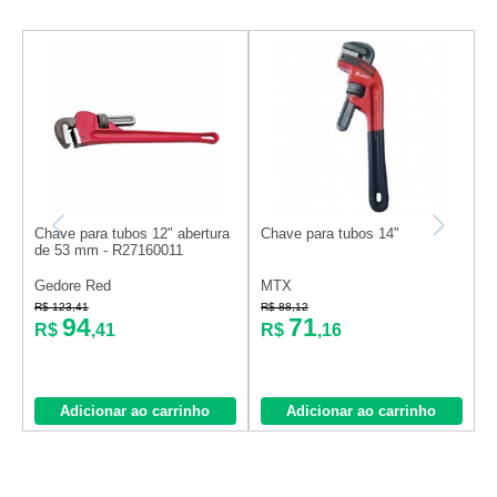
Chave para tubos 12" abertura
Chave para tubos 14"
C
de 53 mm - R27160011
a
Gedore Red
MTX
R$ 123,41
R$ 88,12
R
94
71
R$
,41
R$
,16
Adicionar ao carrinho
Adicionar ao carrinho