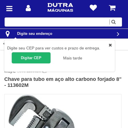
Digite
sua
busca
Digite seu endereço
Detalhes do produto
Digite seu CEP para ver custos e prazo de entrega.
Ferramentas
Ferramentas Manuais
Chaves
Chaves para
Digitar CEP
Mais tarde
Tubos e Grifos
Mayle
(
Cód.
113602M
)
Chave para tubo em aço alto carbono forjado 8"
- 113602M