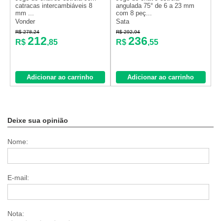
catracas intercambiáveis 8
angulada 75° de 6 a 23 mm
m
mm ...
com 8 peç...
..
Vonder
Sata
G
R$ 278,24
R$ 292,94
R
212
236
R$
,85
R$
,55
Adicionar ao carrinho
Adicionar ao carrinho
Deixe sua opinião
Nome:
E-mail:
Nota: