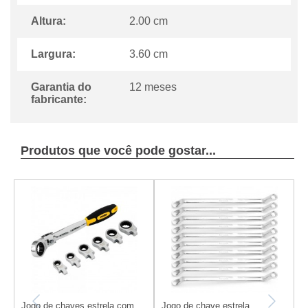
Altura:
2.00 cm
Largura:
3.60 cm
Garantia do
12 meses
fabricante:
Produtos que você pode gostar...
Jogo de chaves estrela com
Jogo de chave estrela
J