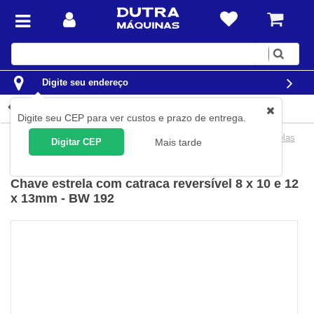
Digite
sua
busca
Digite seu endereço
Detalhes do produto
Digite seu CEP para ver custos e prazo de entrega.
Ferramentas
Ferramentas Manuais
Chaves
Chaves Estrelas
Digitar CEP
Mais tarde
Beta
(
Cód.
001926008
)
Chave estrela com catraca reversível 8 x 10 e 12
x 13mm - BW 192