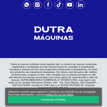
Todas as marcas referidas neste website são ou podem ser marcas comerciais
registradas e protegidas por leis internacionais de copyright e propriedade
industrial e pertencem aos seus respectivos fabricantes e proprietários. As fotos
dos produtos são meramente ilustrativas. Os valores mencionados são validos
somente para compras on-line, vale ressaltar que os preços previstos no site
prevalecem aos demais anunciados em outros meios de comunicação e sites de
buscas. DUTRA MÁQUINAS COMERCIAL E TÉCNICA LTDA, sua matriz com
sede na Av. Serafim Gonçalves Pereira, 340 – Pq. Novo Mundo, São Paulo/SP –
CEP 02179-000. Inscrita no CNPJ sob o nº 50.970.342/0001-02, Inscrição
Estadual 110.721.769.116.
Utilizamos cookies para registrar e melhorar sua experiência de navegação.
Para mais informações, acesse
política de uso de dados
.
Concordo e Fechar