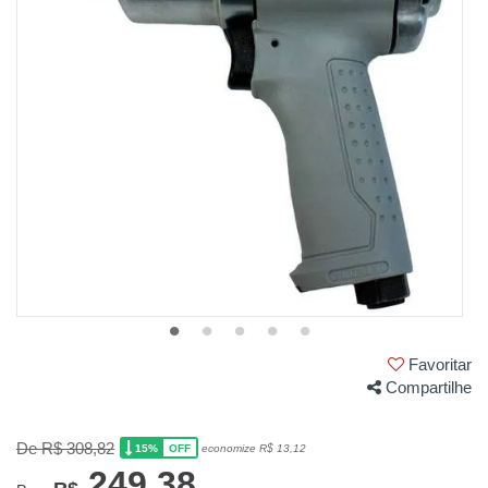
Favoritar
Compartilhe
De R$ 308,82
15%
economize R$ 13,12
OFF
249,38