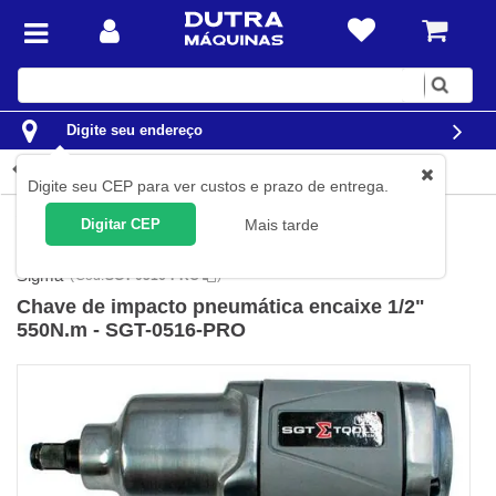
Digite
sua
busca
Digite seu endereço
Detalhes do produto
Digite seu CEP para ver custos e prazo de entrega.
Ferramentas
Ferramentas Elétricas
Chaves de Impacto
Digitar CEP
Mais tarde
Elétricas
Sigma
(
Cód.
SGT-0516-PRO
)
Chave de impacto pneumática encaixe 1/2"
550N.m - SGT-0516-PRO