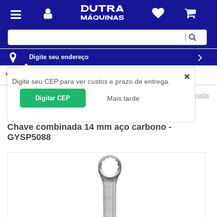
Digite
sua
busca
Digite seu endereço
Detalhes do produto
Digite seu CEP para ver custos e prazo de entrega.
Ferramentas
Ferramentas Manuais
Chaves
Chave Combinada
Digitar CEP
Mais tarde
Goodyear
(
Cód.
GYSP5088
)
Chave combinada 14 mm aço carbono -
GYSP5088