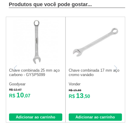
Produtos que você pode gostar...
Chave combinada 25 mm aço
Chave combinada 17 mm aço
C
carbono - GYSP5099
cromo vanádio
c
Goodyear
Vonder
V
R$ 12,47
R
R$ 15,88
10
13
R$
,07
R$
,50
Adicionar ao carrinho
Adicionar ao carrinho