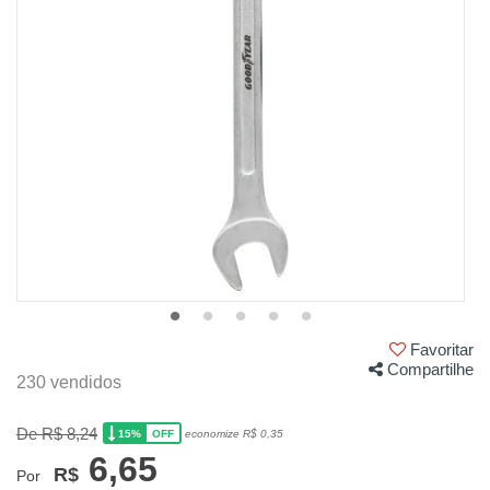
Favoritar
Compartilhe
230 vendidos
De R$ 8,24
15%
economize R$ 0,35
OFF
6,65
R$
Por