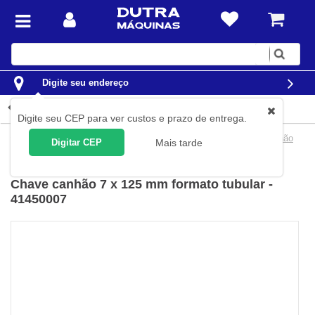
Digite
sua
busca
Digite seu endereço
Detalhes do produto
Digite seu CEP para ver custos e prazo de entrega.
Ferramentas
Ferramentas Manuais
Chaves
Chaves Canhão
Digitar CEP
Mais tarde
Tramontina
(
Cód.
41450/007
)
Chave canhão 7 x 125 mm formato tubular -
41450007