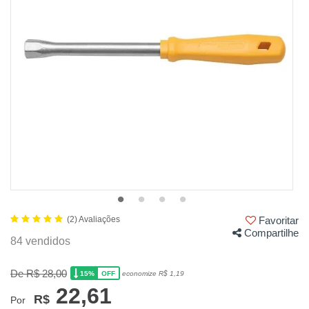
(2) Avaliações
Favoritar
Compartilhe
84 vendidos
De R$ 28,00
15%
economize R$ 1,19
OFF
22,61
R$
Por