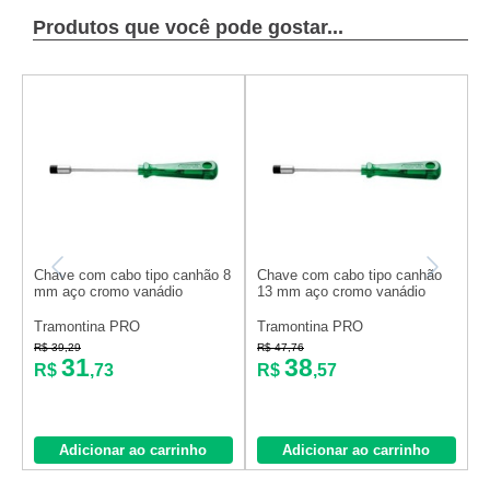
Produtos que você pode gostar...
Chave com cabo tipo canhão 8
Chave com cabo tipo canhão
C
mm aço cromo vanádio
13 mm aço cromo vanádio
m
Tramontina PRO
Tramontina PRO
T
R$ 39,29
R$ 47,76
R
31
38
R$
,73
R$
,57
Adicionar ao carrinho
Adicionar ao carrinho