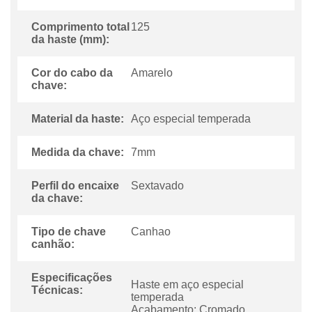
Comprimento total
125
da haste (mm):
Cor do cabo da
Amarelo
chave:
Material da haste:
Aço especial temperada
Medida da chave:
7mm
Perfil do encaixe
Sextavado
da chave:
Tipo de chave
Canhao
canhão:
Especificações
Haste em aço especial
Técnicas:
temperada
Acabamento: Cromado