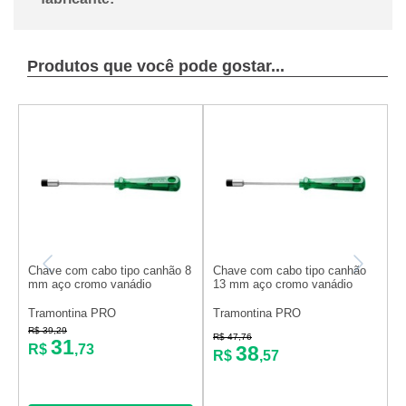
Produtos que você pode gostar...
Chave com cabo tipo canhão 8
Chave com cabo tipo canhão
C
mm aço cromo vanádio
13 mm aço cromo vanádio
m
Tramontina PRO
Tramontina PRO
T
R$ 39,29
R
R$ 47,76
31
38
R$
,73
R$
,57