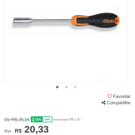
Favoritar
Compartilhe
De R$ 25,18
15%
economize R$ 1,07
OFF
20,33
R$
Por