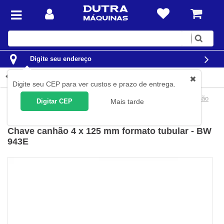
Digite
sua
busca
Digite seu endereço
Detalhes do produto
Digite seu CEP para ver custos e prazo de entrega.
Ferramentas
Ferramentas Manuais
Chaves
Chaves Canhão
Digitar CEP
Mais tarde
Beta
(
Cód.
009431584
)
Chave canhão 4 x 125 mm formato tubular - BW
943E