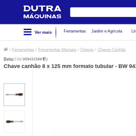
Digite
sua
busca
Ferramentas
Jardim e Agrícola
Li
Ver mais
Ferramentas
Ferramentas Manuais
Chaves
Chaves Canhão
Beta
(
Cód.
009431588
)
Chave canhão 8 x 125 mm formato tubular - BW 9