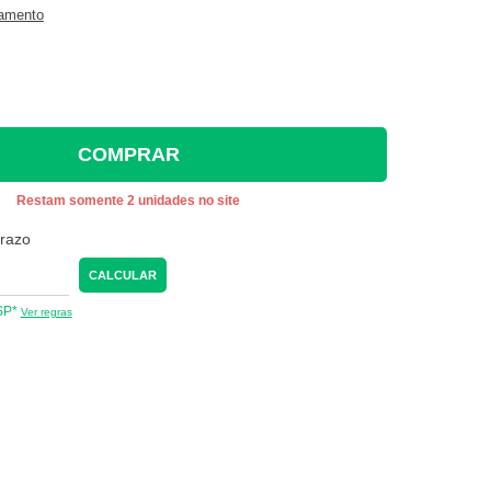
gamento
COMPRAR
Restam somente 2 unidades no site
prazo
CALCULAR
 SP*
Ver regras