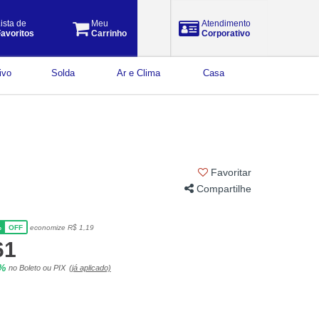
ista de
Meu
Atendimento
avoritos
Carrinho
Corporativo
ivo
Solda
Ar e Clima
Casa
Favoritar
Compartilhe
%
economize R$ 1,19
OFF
61
5%
no Boleto ou PIX
(já aplicado)