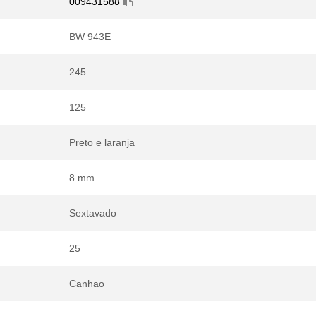
009431588
BW 943E
245
125
Preto e laranja
8 mm
Sextavado
25
Canhao