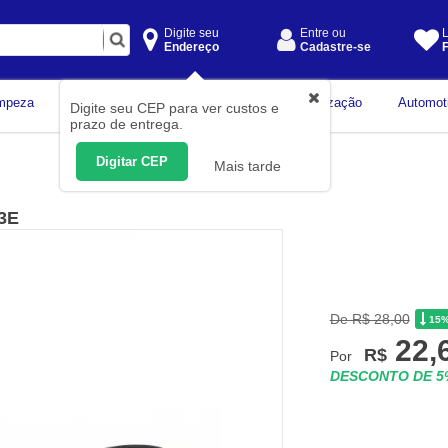
Digite seu
Entre ou
L
Endereço
Cadastre-se
F
Instrumentos de
mpeza
Construção Civil
Organização
Automot
Digite seu CEP para ver custos e
Medição
prazo de entrega.
Digitar CEP
Mais tarde
43E
De R$ 28,00
15
22,
R$
Por
DESCONTO DE 