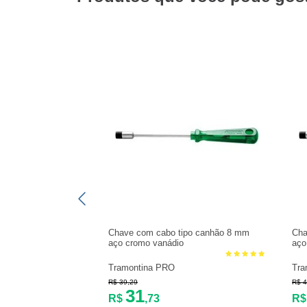
Chave com cabo tipo canhão 8 mm
Cha
aço cromo vanádio
aço
Tramontina PRO
Tra
R$ 39,29
R$ 4
31
R$
,73
R