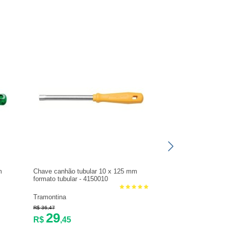
m
Chave canhão tubular 10 x 125 mm
formato tubular - 4150010
Tramontina
R$ 36,47
29
R$
,45