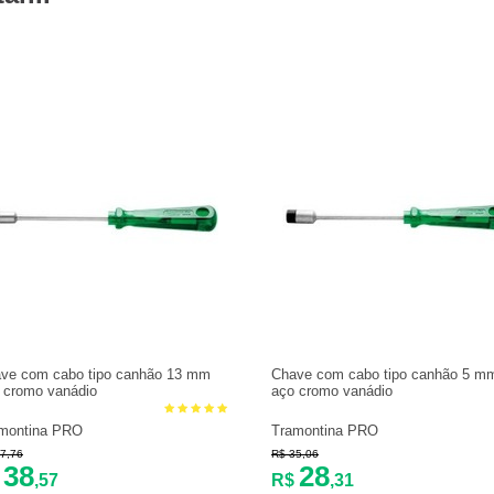
ve com cabo tipo canhão 13 mm
Chave com cabo tipo canhão 5 m
 cromo vanádio
aço cromo vanádio
montina PRO
Tramontina PRO
7,76
R$ 35,06
38
28
$
,57
R$
,31