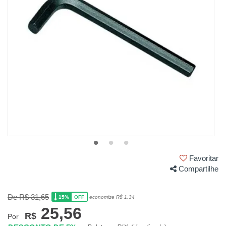
Favoritar
Compartilhe
De R$ 31,65
15%
economize R$ 1,34
OFF
25,56
R$
Por