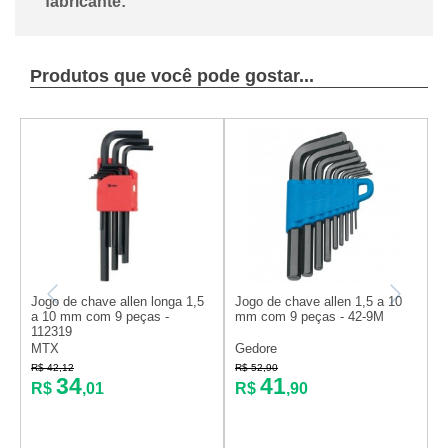
fabricante:
Produtos que você pode gostar...
Jogo de chave allen longa 1,5
Jogo de chave allen 1,5 a 10
J
a 10 mm com 9 peças -
mm com 9 peças - 42-9M
a
112319
1
MTX
Gedore
R$ 42,12
R$ 52,90
R
34
41
R$
,01
R$
,90