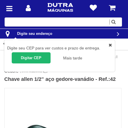
Digite
sua
busca
Digite seu endereço
Detalhes do produto
Digite seu CEP para ver custos e prazo de entrega.
Ferramentas
Ferramentas Manuais
Chaves
Chaves Allen e
Digitar CEP
Mais tarde
Hexagonal
Gedore
(
Cód.
012.061
)
Chave allen 1/2" aço gedore-vanádio - Ref.:42