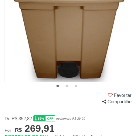
Favoritar
Compartilhe
De R$ 352,82
15%
economize R$ 29,99
OFF
269,91
R$
Por