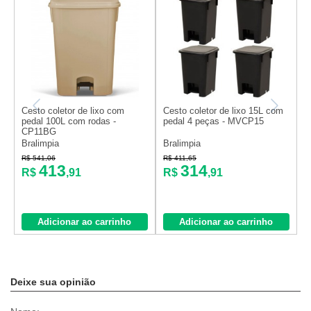
Cesto coletor de lixo com
Cesto coletor de lixo 15L com
C
pedal 100L com rodas -
pedal 4 peças - MVCP15
p
CP11BG
Bralimpia
Bralimpia
B
R$ 541,06
R$ 411,65
R
413
314
R$
,91
R$
,91
Adicionar ao carrinho
Adicionar ao carrinho
Deixe sua opinião