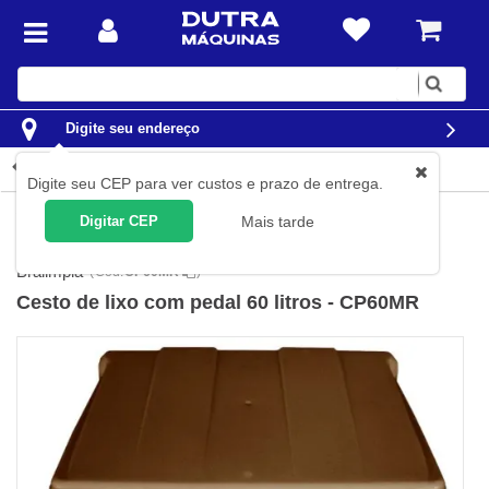
Digite
sua
busca
Digite seu endereço
Detalhes do produto
Digite seu CEP para ver custos e prazo de entrega.
Limpeza
Equipamentos para limpeza
Coletores de Lixos
Digitar CEP
Mais tarde
Lixeiras Para Comércio
Bralimpia
(
Cód.
CP60MR
)
Cesto de lixo com pedal 60 litros - CP60MR