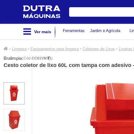
Digite
sua
busca
Ferramentas
Jardim e Agrícola
Li
Ver mais
Limpeza
Equipamentos para limpeza
Coletores de Lixos
Lixeiras
Bralimpia
(
Cód.
CC61VM
)
Cesto coletor de lixo 60L com tampa com adesivo