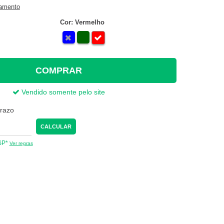
gamento
Cor: Vermelho
COMPRAR
Vendido somente pelo site
prazo
CALCULAR
 SP*
Ver regras