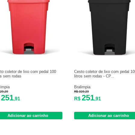
to coletor de lixo com pedal 100
Cesto coletor de lixo com pedal 1
ros sem rodas
litros sem rodas - CP...
limpia
Bralimpia
29,29
R$ 329,29
251
251
$
,91
R$
,91
Adicionar ao carrinho
Adicionar ao carrinho