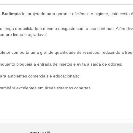
a
Bralimpia
foi projetado para garantir eficiência e higiene, este cest
ndo longa durabilidade e mínimo desgaste com o uso contínuo. Além di
empre limpo e agradável.
coletor comporta uma grande quantidade de resíduos, reduzindo a fre
 enquanto bloqueia a entrada de insetos e evita a saída de odores;
para ambientes comerciais e educacionais;
 também excelentes em áreas externas cobertas.