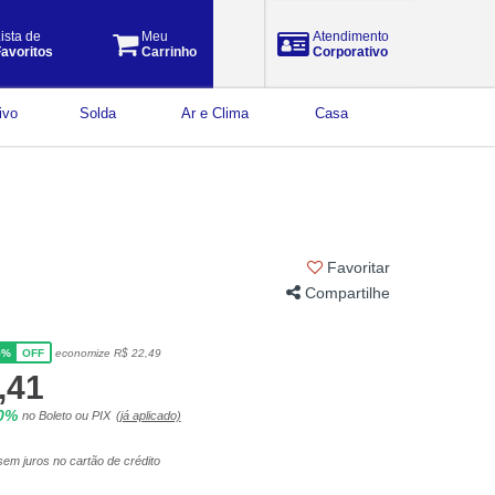
ista de
Meu
Atendimento
avoritos
Carrinho
Corporativo
ivo
Solda
Ar e Clima
Casa
Favoritar
Compartilhe
5%
economize R$ 22,49
OFF
,41
10%
no Boleto ou PIX
(já aplicado)
em juros no cartão de crédito