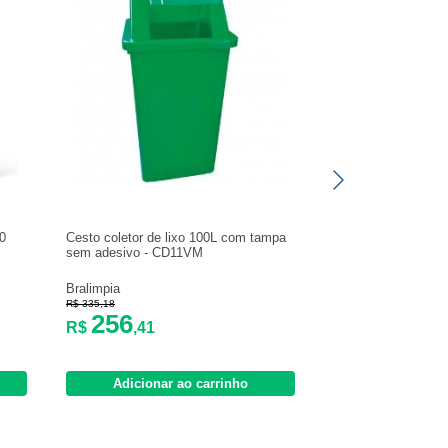
00
Cesto coletor de lixo 100L com tampa
sem adesivo - CD11VM
Bralimpia
R$ 335,18
256
R$
,41
Adicionar ao carrinho