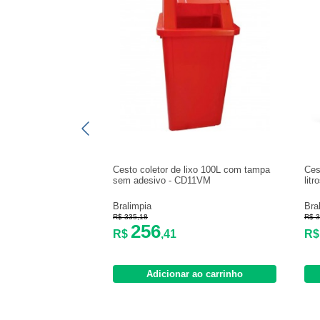
Cesto coletor de lixo 100L com tampa
Ces
sem adesivo - CD11VM
lit
Bralimpia
Bra
R$ 335,18
R$ 3
256
R$
,41
R
Adicionar ao carrinho