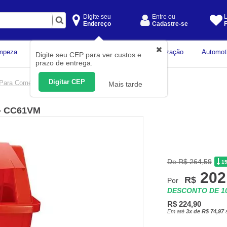
Digite seu
Entre ou
L
Endereço
Cadastre-se
F
Instrumentos de
mpeza
Construção Civil
Organização
Automot
Digite seu CEP para ver custos e
Medição
prazo de entrega.
Digitar CEP
 Para Comércio
Mais tarde
 - CC61VM
De R$ 264,59
1
202
R$
Por
DESCONTO DE 
R$ 224,90
Em até
3x de R$ 74,97
s