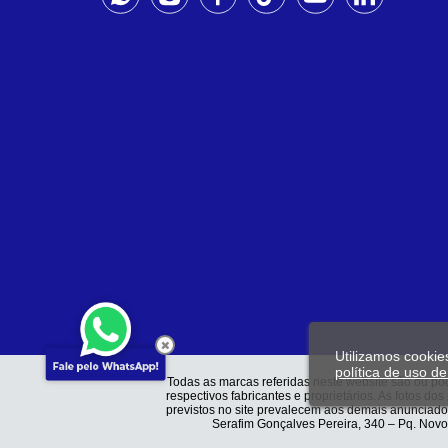
Utilizamos cookie
política de uso d
Todas as marcas referidas neste website são ou pod
respectivos fabricantes e proprietários. As fotos d
previstos no site prevalecem aos demais anunci
Serafim Gonçalves Pereira, 340 – Pq. Novo