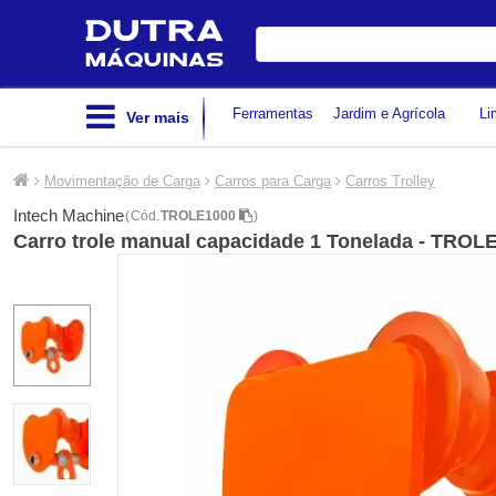
Digite
sua
busca
Ferramentas
Jardim e Agrícola
Li
Ver mais
Movimentação de Carga
Carros para Carga
Carros Trolley
Intech Machine
(
Cód.
TROLE1000
)
Carro trole manual capacidade 1 Tonelada - TROL