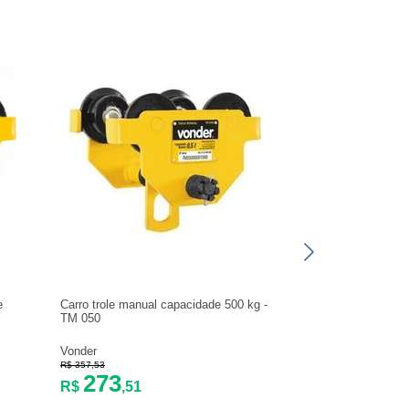
e
Carro trole manual capacidade 500 kg -
Carro trole mecâni
TM 050
toneladas - 28.08.8
Vonder
Berg-Steel
R$ 357,53
R$ 2.723,41
273
2.199
R$
,51
R$
,16