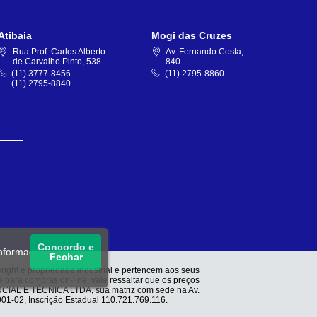
Atibaia
Mogi das Cruzes
Rua Prof. Carlos Alberto
Av. Fernando Costa,
de Carvalho Pinto, 538
840
(11) 3777-8456
(11) 2795-8860
(11) 2795-8840
Concordo e
informações, acesse
Fechar
right e propriedade industrial e pertencem aos seus
e para compras on-line, vale ressaltar que os preços
CIAL E TÉCNICA LTDA, sua matriz com sede na Av.
01-02, Inscrição Estadual 110.721.769.116.