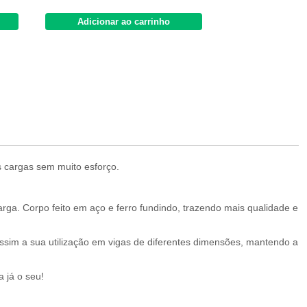
Adicionar ao carrinho
Adicionar 
s cargas sem muito esforço.
ga. Corpo feito em aço e ferro fundindo, trazendo mais qualidade e
assim a sua utilização em vigas de diferentes dimensões, mantendo a
 já o seu!