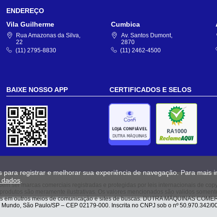
ENDEREÇO
Vila Guilherme
Cumbica
Rua Amazonas da Silva,
Av. Santos Dumont,
22
2870
(11) 2795-8830
(11) 2462-4500
BAIXE NOSSO APP
CERTIFICADOS E SELOS
s para registrar e melhorar sua experiência de navegação. Para mais 
e dados
.
em ser marcas comerciais registradas e protegidas por leis internacionais de copy
os produtos são meramente ilustrativas. Os valores mencionados são validos soment
ados em outros meios de comunicação e sites de buscas. DUTRA MÁQUINAS COMER
 Mundo, São Paulo/SP – CEP 02179-000. Inscrita no CNPJ sob o nº 50.970.342/00