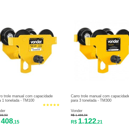
ro trole manual com capacidade
Carro trole manual com capacidad
a 1 tonelada - TM100
para 3 tonelada - TM300
der
Vonder
33,53
R$ 1.466,94
408
1.122
$
,15
R$
,21