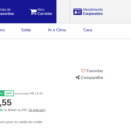
ista de
Meu
Atendimento
avoritos
Carrinho
Corporativo
ivo
Solda
Ar e Clima
Casa
Favoritar
Compartilhe
5%
economize R$ 13,45
OFF
,55
5%
no Boleto ou PIX
(já aplicado)
em juros no cartão de crédito