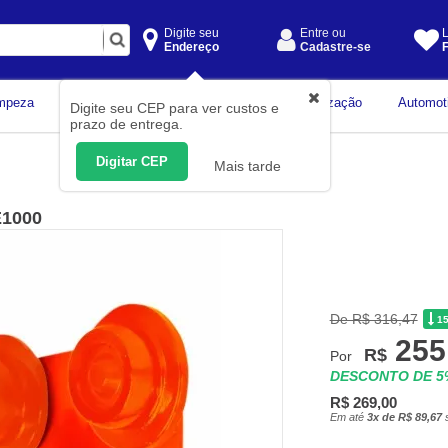
Digite seu
Entre ou
L
Endereço
Cadastre-se
F
Instrumentos de
mpeza
Construção Civil
Organização
Automot
Digite seu CEP para ver custos e
Medição
prazo de entrega.
Digitar CEP
Mais tarde
E1000
De R$ 316,47
1
255
R$
Por
DESCONTO DE 
R$ 269,00
Em até
3x de R$ 89,67
s