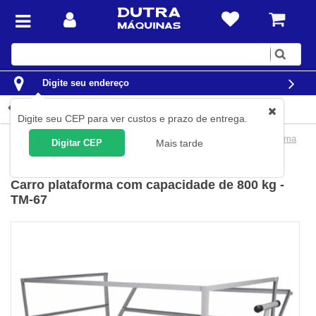
Digite
sua
busca
Digite seu endereço
Detalhes do produto
Digite seu CEP para ver custos e prazo de entrega.
Movimentação de Carga
Carros para Carga
Carros Plataforma
Digitar CEP
Mais tarde
Marcon
(
Cód.
TM-67
)
Carro plataforma com capacidade de 800 kg -
TM-67