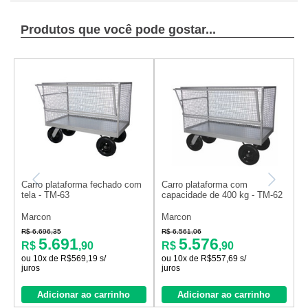
Produtos que você pode gostar...
Carro plataforma fechado com
Carro plataforma com
C
tela - TM-63
capacidade de 400 kg - TM-62
c
9
Marcon
Marcon
M
R$ 6.696,35
R$ 6.561,06
R
5.691
5.576
R$
,90
R$
,90
ou 10x de R$569,19 s/
ou 10x de R$557,69 s/
o
juros
juros
j
Adicionar ao carrinho
Adicionar ao carrinho