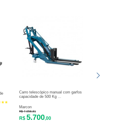
Carro telescópico manual com garfos
de
capacidade de 500 Kg ...
Marcon
R$ 7.058,81
5.700
R$
,00