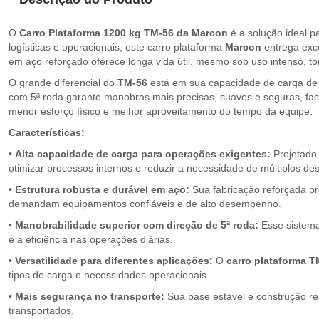
O
Carro Plataforma 1200 kg TM-56 da Marcon
é a solução ideal p
logísticas e operacionais, este carro plataforma
Marcon
entrega exc
em aço reforçado oferece longa vida útil, mesmo sob uso intenso, t
O grande diferencial do
TM-56
está em sua capacidade de carga de 
com 5ª roda garante manobras mais precisas, suaves e seguras, facili
menor esforço físico e melhor aproveitamento do tempo da equipe.
Características:
•
Alta capacidade de carga para operações exigentes:
Projetado 
otimizar processos internos e reduzir a necessidade de múltiplos de
•
Estrutura robusta e durável em aço:
Sua fabricação reforçada pr
demandam equipamentos confiáveis e de alto desempenho.
•
Manobrabilidade superior com direção de 5ª roda:
Esse sistema
e a eficiência nas operações diárias.
•
Versatilidade para diferentes aplicações:
O
carro plataforma T
tipos de carga e necessidades operacionais.
•
Mais segurança no transporte:
Sua base estável e construção re
transportados.