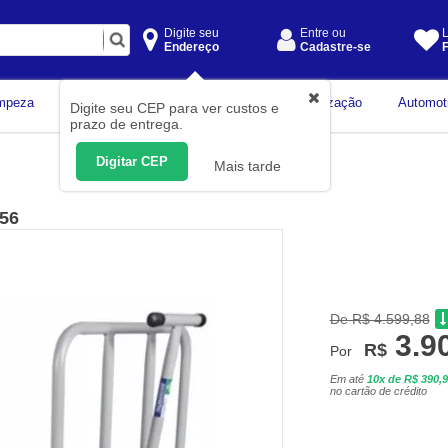
Digite seu
Entre ou
L
Endereço
Cadastre-se
F
Instrumentos de
mpeza
Construção Civil
Organização
Automot
Digite seu CEP para ver custos e
Medição
prazo de entrega.
Digitar CEP
Mais tarde
-56
De R$ 4.599,88
3.9
R$
Por
Em até
10x de R$ 390,
no cartão de crédito