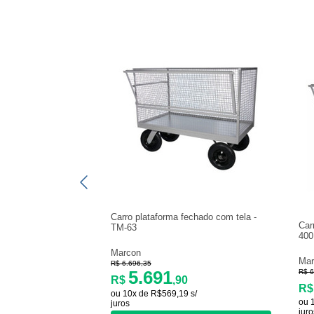
Carro plataforma fechado com tela -
Car
TM-63
400
Marcon
Mar
R$ 6.696,35
5.691
R$ 6
R$
,90
R
ou 10x de R$569,19 s/
ou 
juros
juro