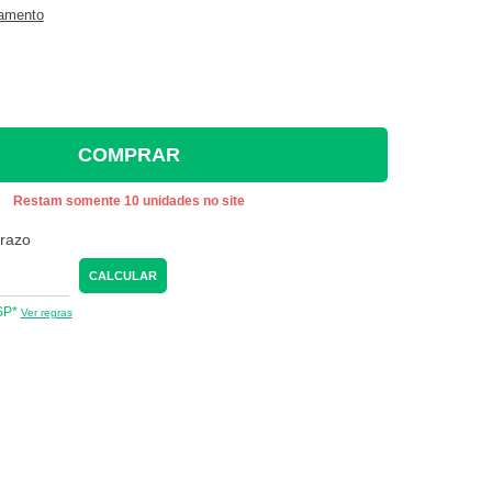
gamento
COMPRAR
Restam somente 10 unidades no site
prazo
CALCULAR
 SP*
Ver regras