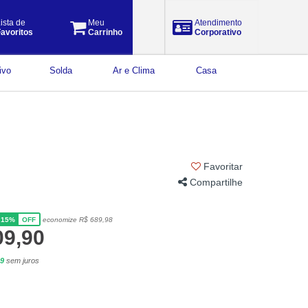
ista de
Meu
Atendimento
avoritos
Carrinho
Corporativo
ivo
Solda
Ar e Clima
Casa
Favoritar
Compartilhe
15%
economize R$ 689,98
OFF
09,90
99
sem juros