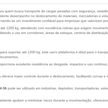
ara quem busca transporte de cargas pesadas com segurança, resistência
elente desempenho no deslocamento de materiais, mercadorias e volum
ornando-se um investimento confiável para empresas que valorizam pro
até 1200 kg, atendendo com excelência rotinas que exigem movimentaç
tando o uso em corredores, áreas de estoque, centros de distribuição, 
para suportar até 1200 kg, este carro plataforma é ideal para o trans
slocamentos.
oporciona excelente resistência ao desgaste, impactos e uso contínuo,
 oferece maior controle durante o deslocamento, facilitando curvas
M-56
pode ser utilizado em indústrias, depósitos, transportadoras, esto
sistente ajudam a minimizar riscos durante a movimentação, oferecen