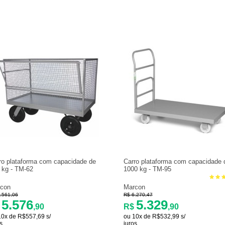
ro plataforma com capacidade de
Carro plataforma com capacidade 
 kg - TM-62
1000 kg - TM-95
con
Marcon
.561,06
R$ 6.270,47
5.576
5.329
$
,90
R$
,90
10x de R$557,69 s/
ou 10x de R$532,99 s/
s
juros