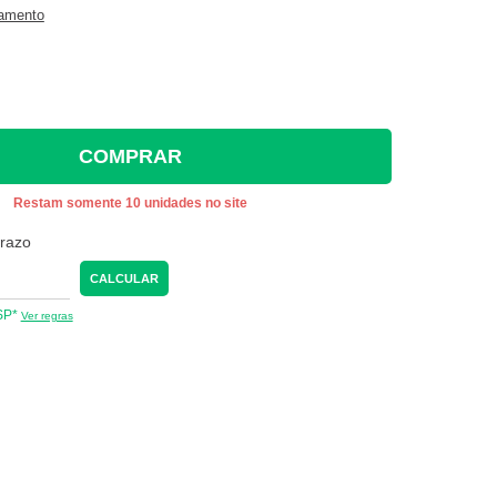
gamento
COMPRAR
Restam somente 10 unidades no site
prazo
CALCULAR
 SP*
Ver regras