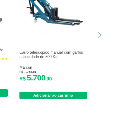
de
Carro telescópico manual com garfos
capacidade de 500 Kg ...
Marcon
R$ 7.058,81
5.700
R$
,00
Adicionar ao carrinho