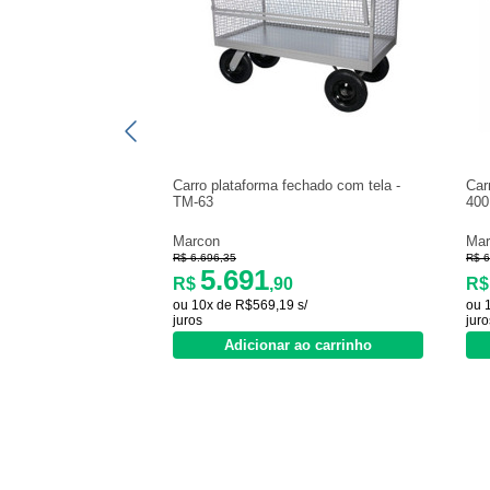
Carro plataforma fechado com tela -
Car
TM-63
400
Marcon
Mar
R$ 6.696,35
R$ 6
5.691
R$
,90
R
ou 10x de R$569,19 s/
ou 
juros
juro
Adicionar ao carrinho