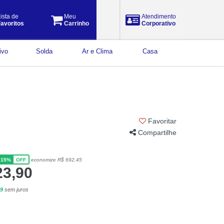
ista de
Meu
Atendimento
avoritos
Carrinho
Corporativo
ivo
Solda
Ar e Clima
Casa
Favoritar
Compartilhe
15%
economize R$ 692,45
OFF
23,90
39
sem juros