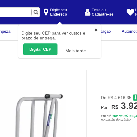
Digite seu
Entre ou
L
Endereço
Cadastre-se
F
Instrumentos de
mpeza
Construção Civil
Organização
Automot
Digite seu CEP para ver custos e
Medição
prazo de entrega.
Digitar CEP
Mais tarde
De R$ 4.616,35
3.9
R$
Por
Em até
10x de R$ 392,
no cartão de crédito