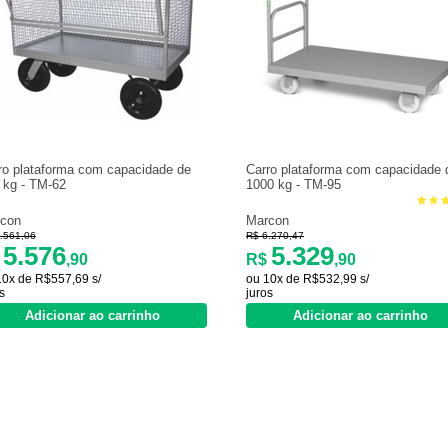
ro plataforma com capacidade de
Carro plataforma com capacidade 
 kg - TM-62
1000 kg - TM-95
con
Marcon
.561,06
R$ 6.270,47
5.576
5.329
$
,90
R$
,90
10x de R$557,69 s/
ou 10x de R$532,99 s/
s
juros
Adicionar ao carrinho
Adicionar ao carrinho