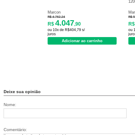
120
Marcon
Mar
R$ 4.762,24
R$ 5
4.047
R$
,90
R
ou 10x de R$404,79 s/
ou 
juros
juro
Adicionar ao carrinho
Deixe sua opinião
Nome:
Comentário: