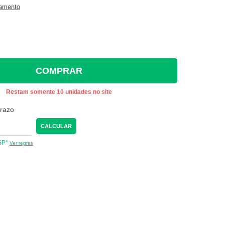
gamento
COMPRAR
Restam somente 10 unidades no site
prazo
CALCULAR
 SP*
Ver regras