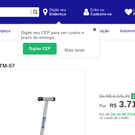
Digite seu
Entre ou
L
Endereço
Cadastre-se
F
Instrumentos de
mpeza
Construção Civil
Organização
Automot
Digite seu CEP para ver custos e
Medição
prazo de entrega.
Digitar CEP
Mais tarde
 TM-57
De R$ 4.375,29
3.7
R$
Por
Em até
10x de R$ 371,
no cartão de crédito