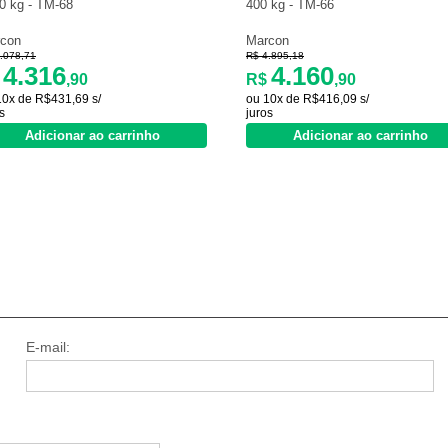
0 kg - TM-68
400 kg - TM-66
con
Marcon
.078,71
R$ 4.895,18
4.316
4.160
$
,90
R$
,90
10x de R$431,69 s/
ou 10x de R$416,09 s/
s
juros
Adicionar ao carrinho
Adicionar ao carrinho
E-mail: