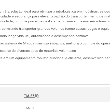
con
é a solução ideal para otimizar a intralogística em indústrias, esto
idade e segurança para elevar o padrão do transporte interno de mate
bilidade, controle preciso e deslocamento suave, mesmo em rotinas in
, permitindo transportar grandes volumes (como caixas, peças e equi
indo longa vida útil, durabilidade e desempenho confiável
ao sistema de 5ª roda minimiza impactos, melhora o controle do opera
nsporte de diversos tipos de materiais volumosos
te em um equipamento robusto, funcional e eficiente, desenvolvido pa
TM-57
TM-57