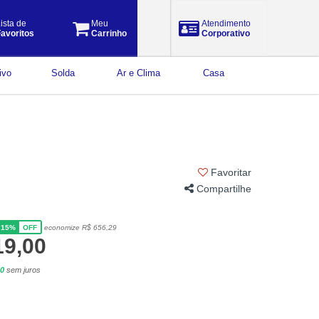
ista de
Meu
Atendimento
avoritos
Carrinho
Corporativo
ivo
Solda
Ar e Clima
Casa
Favoritar
Compartilhe
15%
economize R$ 656,29
OFF
19,00
90
sem juros