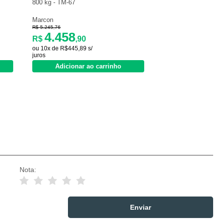
800 kg - TM-67
Marcon
R$ 5.245,76
4.458
R$
,90
ou 10x de R$445,89 s/
juros
Adicionar ao carrinho
Nota: