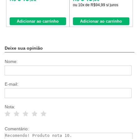
ou 10x de R$94,99 s/ juros
o
Adicionar ao carrinho
Adicionar ao carrinho
Deixe sua opinião
Nome:
E-mail:
Nota:
Comentário: