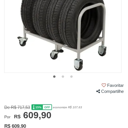
Favoritar
Compartilhe
De R$ 717,53
15%
economize R$ 107,63
OFF
609,90
R$
Por
R$ 609,90