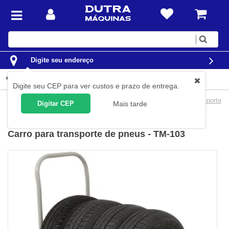
Digite
sua
busca
Digite seu endereço
Detalhes do produto
Digite seu CEP para ver custos e prazo de entrega.
Movimentação de Carga
Carros para Carga
Carros de transporte
Digitar CEP
Mais tarde
Marcon
(
Cód.
TM-103
)
Carro para transporte de pneus - TM-103