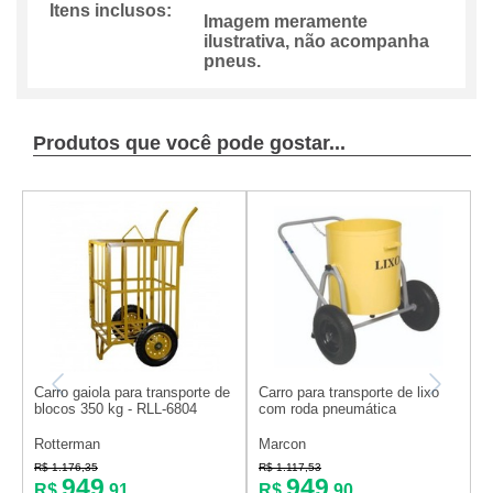
Itens inclusos:
Imagem meramente
ilustrativa, não acompanha
pneus.
Produtos que você pode gostar...
Carro gaiola para transporte de
Carro para transporte de lixo
C
blocos 350 kg - RLL-6804
com roda pneumática
o
c
Rotterman
Marcon
M
R$ 1.176,35
R$ 1.117,53
R
949
949
R$
,91
R$
,90