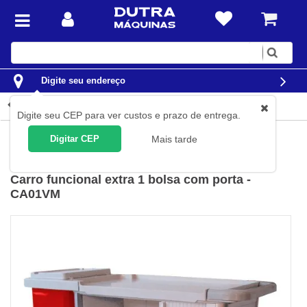
Digite
sua
busca
Digite seu endereço
Detalhes do produto
Digite seu CEP para ver custos e prazo de entrega.
Limpeza
Equipamentos para limpeza
Carros Funcionais
Digitar CEP
Mais tarde
Bralimpia
(
Cód.
CA01VM
)
Carro funcional extra 1 bolsa com porta -
CA01VM