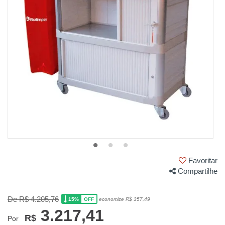
Favoritar
Compartilhe
De R$ 4.205,76
15%
economize R$ 357,49
OFF
3.217,41
R$
Por