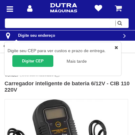
Digite
sua
busca
Digite seu endereço
Detalhes do produto
Digite seu CEP para ver custos e prazo de entrega.
Automotivo
Mecânica e elétrica
Carregadores e Auxiliar de
Digitar CEP
Mais tarde
Partida
Vonder
(
Cód.
68.47.110.220
)
Carregador inteligente de bateria 6/12V - CIB 110
220V