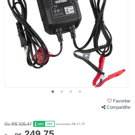
Favoritar
Compartilhe
De R$ 326,47
15%
economize R$ 27,75
OFF
249,75