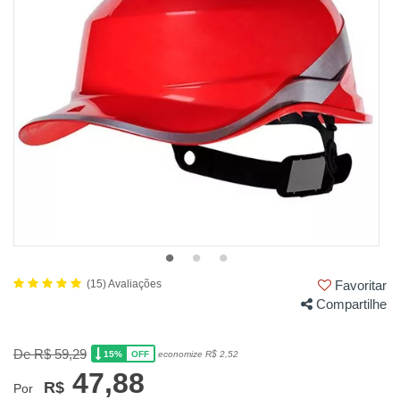
(15) Avaliações
Favoritar
Compartilhe
De R$ 59,29
15%
economize R$ 2,52
OFF
47,88
R$
Por