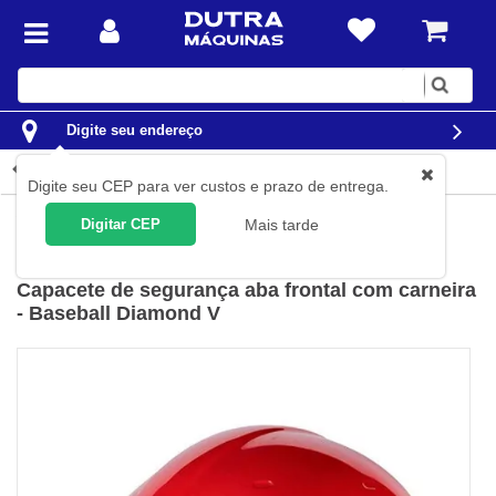
Digite
sua
busca
Digite seu endereço
Detalhes do produto
Digite seu CEP para ver custos e prazo de entrega.
EPI
Capacetes
Digitar CEP
Mais tarde
Delta Plus
(
Cód.
DIAM5BRROFL
)
Capacete de segurança aba frontal com carneira
- Baseball Diamond V