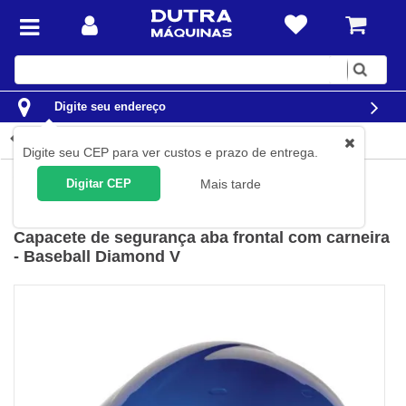
Digite
sua
busca
Digite seu endereço
Detalhes do produto
Digite seu CEP para ver custos e prazo de entrega.
EPI
Capacetes
Digitar CEP
Mais tarde
Delta Plus
(
Cód.
DIAM5BRBLFL
)
Capacete de segurança aba frontal com carneira
- Baseball Diamond V