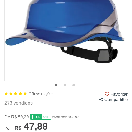
(15) Avaliações
Favoritar
Compartilhe
273 vendidos
De R$ 59,29
15%
economize R$ 2,52
OFF
47,88
R$
Por