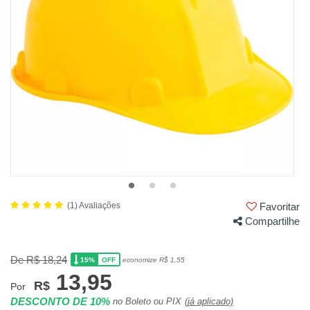
(1) Avaliações
Favoritar
Compartilhe
De R$ 18,24
15%
economize R$ 1,55
OFF
13,95
R$
Por
DESCONTO DE 10%
no Boleto ou PIX
(já aplicado)