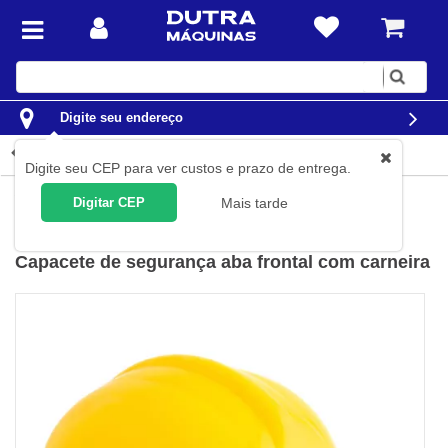
Digite
sua
busca
Digite seu endereço
Detalhes do produto
Digite seu CEP para ver custos e prazo de entrega.
EPI
Capacetes
Digitar CEP
Mais tarde
Vonder
(
Cód.
70.90.000.010
)
Capacete de segurança aba frontal com carneira