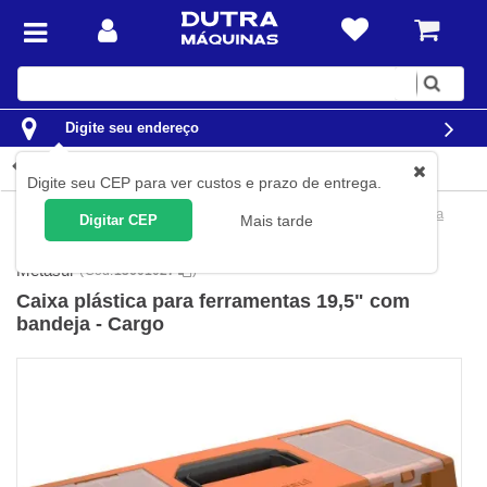
Digite
sua
busca
Digite seu endereço
Detalhes do produto
Digite seu CEP para ver custos e prazo de entrega.
Organização
Caixas e Organizadores
Caixas Plásticas para
Digitar CEP
Mais tarde
Ferramentas
Metasul
(
Cód.
13601027
)
Caixa plástica para ferramentas 19,5" com
bandeja - Cargo