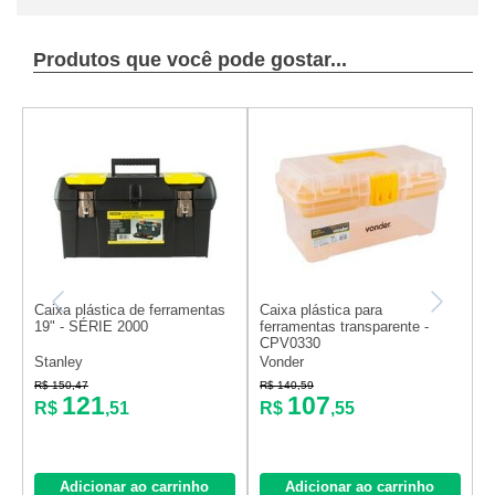
Produtos que você pode gostar...
Caixa plástica de ferramentas
Caixa plástica para
C
19" - SÉRIE 2000
ferramentas transparente -
f
CPV0330
x
Stanley
Vonder
V
R$ 150,47
R$ 140,59
R
121
107
R$
,51
R$
,55
Adicionar ao carrinho
Adicionar ao carrinho