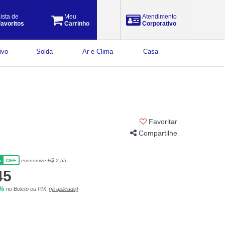
ista de
Meu
Atendimento
avoritos
Carrinho
Corporativo
ivo
Solda
Ar e Clima
Casa
Favoritar
Compartilhe
%
economize R$ 2,55
OFF
45
5%
no Boleto ou PIX
(já aplicado)