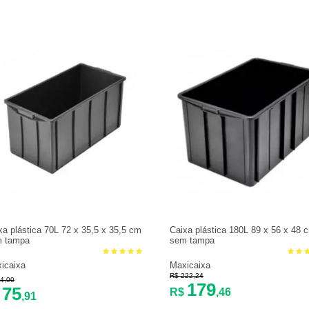
xa plástica 70L 72 x 35,5 x 35,5 cm
Caixa plástica 180L 89 x 56 x 48 
 tampa
sem tampa
icaixa
Maxicaixa
R$ 222,24
4,00
179
75
R$
,46
$
,91