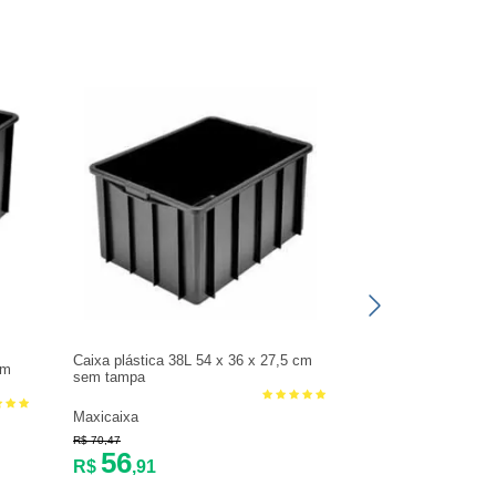
Caixa plástica 38L 54 x 36 x 27,5 cm
cm
Caixa para ferrame
sem tampa
gavetas com puxado
Maxicaixa
Presto
R$ 70,47
R$ 282,22
56
220
R$
,91
R$
,90