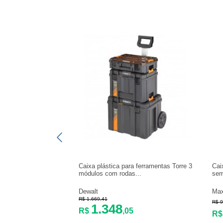
Caixa plástica para ferramentas Torre 3
Cai
módulos com rodas...
sem
Dewalt
Max
R$ 1.669,41
R$ 9
1.348
R$
,05
R