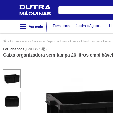
Digite
sua
busca
Ferramentas
Jardim e Agrícola
Li
Ver mais
Organização
Caixas e Organizadores
Caixas Plásticas para Ferra
Lar Plásticos
(
Cód.
14573
)
Caixa organizadora sem tampa 26 litros empilhável