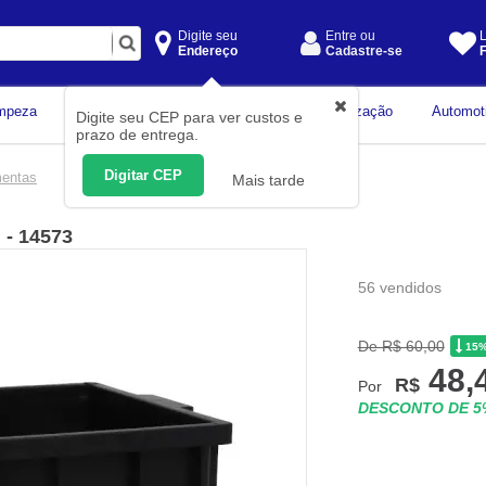
Digite seu
Entre ou
L
Endereço
Cadastre-se
F
Instrumentos de
mpeza
Construção Civil
Organização
Automot
Digite seu CEP para ver custos e
Medição
prazo de entrega.
Digitar CEP
mentas
Mais tarde
 - 14573
56 vendidos
De R$ 60,00
15
48,
R$
Por
DESCONTO DE 