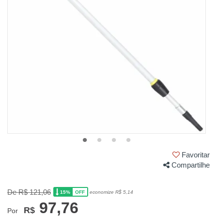
Favoritar
Compartilhe
De R$ 121,06
15%
economize R$ 5,14
OFF
97,76
R$
Por