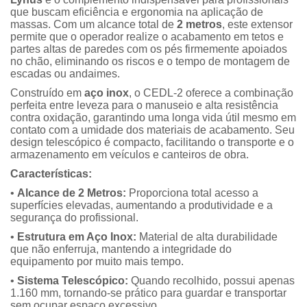
que buscam eficiência e ergonomia na aplicação de
massas. Com um alcance total de
2 metros
, este extensor
permite que o operador realize o acabamento em tetos e
partes altas de paredes com os pés firmemente apoiados
no chão, eliminando os riscos e o tempo de montagem de
escadas ou andaimes.
Construído em
aço inox
, o CEDL-2 oferece a combinação
perfeita entre leveza para o manuseio e alta resistência
contra oxidação, garantindo uma longa vida útil mesmo em
contato com a umidade dos materiais de acabamento. Seu
design telescópico é compacto, facilitando o transporte e o
armazenamento em veículos e canteiros de obra.
Características:
•
Alcance de 2 Metros:
Proporciona total acesso a
superfícies elevadas, aumentando a produtividade e a
segurança do profissional.
•
Estrutura em Aço Inox:
Material de alta durabilidade
que não enferruja, mantendo a integridade do
equipamento por muito mais tempo.
•
Sistema Telescópico:
Quando recolhido, possui apenas
1.160 mm, tornando-se prático para guardar e transportar
sem ocupar espaço excessivo.