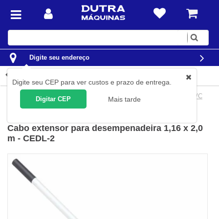
Digite
sua
busca
Digite seu endereço
Detalhes do produto
Digite seu CEP para ver custos e prazo de entrega.
Construção Civil
Desempenadeiras
Desempenadeira de PVC
Digitar CEP
Mais tarde
Lynus
(
Cód.
00001060.0
)
Cabo extensor para desempenadeira 1,16 x 2,0
m - CEDL-2