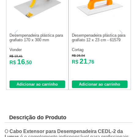
Desempenadeira plástica para
Desempenadeira plástica para
D
grafiato 170 x 300 mm
grafiato 12 x 23 cm - 61579
e
Vonder
Cortag
C
R$ 26,94
R
R$ 19,41
21
16
R$
,76
R$
,50
Adicionar ao carrinho
Adicionar ao carrinho
Descrição do Produto
O
Cabo Extensor para Desempenadeira CEDL-2 da
Lynus
é o complemento indispensável para profissionais