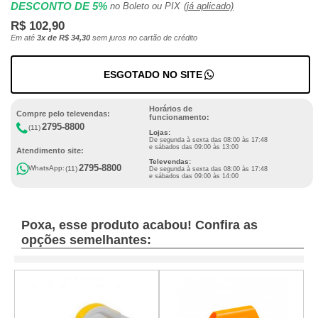
DESCONTO DE 5%
no Boleto ou PIX
(já aplicado)
R$ 102,90
Em até
3x de R$ 34,30
sem juros no cartão de crédito
ESGOTADO NO SITE
Horários de
Compre pelo televendas:
funcionamento:
2795-8800
(11)
Lojas:
De segunda à sexta das 08:00 às 17:48
e sábados das 09:00 às 13:00
Atendimento site:
Televendas:
2795-8800
WhatsApp:
(11)
De segunda à sexta das 08:00 às 17:48
e sábados das 09:00 às 14:00
Poxa, esse produto acabou! Confira as
opções semelhantes: