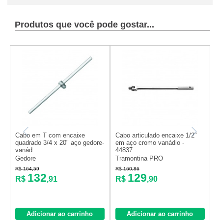
Produtos que você pode gostar...
Cabo em T com encaixe
Cabo articulado encaixe 1/2"
E
quadrado 3/4 x 20" aço gedore-
em aço cromo vanádio -
c
vanád...
44837...
Gedore
Tramontina PRO
G
R$ 164,59
R$ 160,86
R
132
129
R$
,91
R$
,90
Adicionar ao carrinho
Adicionar ao carrinho