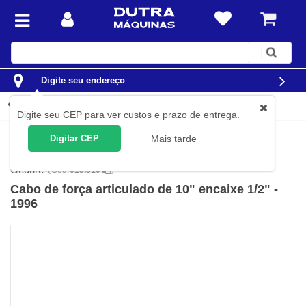
Digite
sua
busca
Digite seu endereço
Detalhes do produto
Digite seu CEP para ver custos e prazo de entrega.
Ferramentas
Ferramentas Manuais
Soquetes
Cabos e
Digitar CEP
Mais tarde
Extensões
Gedore
(
Cód.
015.310
)
Cabo de força articulado de 10" encaixe 1/2" -
1996