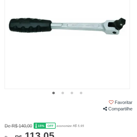
Favoritar
Compartilhe
De R$ 140,00
15%
economize R$ 5,95
OFF
113,05