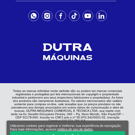
Todas as marcas referidas neste website são ou podem ser marcas comerciais
registradas e protegidas por leis internacionais de copyright e propriedade
industrial e pertencem aos seus respectivos fabricantes e proprietários. As fotos
dos produtos são meramente ilustrativas. Os valores mencionados são validos
somente para compras on-line, vale ressaltar que os preços previstos no site
prevalecem aos demais anunciados em outros meios de comunicação e sites de
buscas. DUTRA MÁQUINAS COMERCIAL E TÉCNICA LTDA, sua matriz com
sede na Av. Serafim Gonçalves Pereira, 340 – Pq. Novo Mundo, São Paulo/SP –
CEP 02179-000. Inscrita no CNPJ sob o nº 50.970.342/0001-02, Inscrição
Estadual 110.721.769.116.
Utilizamos cookies para registrar e melhorar sua experiência de navegação.
Para mais informações, acesse
política de uso de dados
.