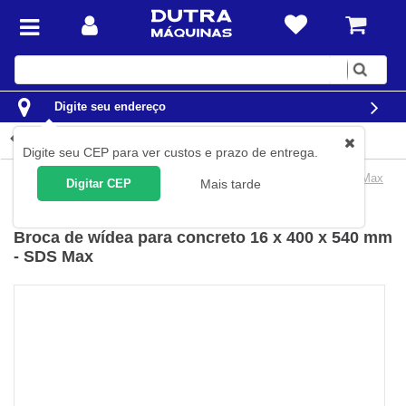
Digite
sua
busca
Digite seu endereço
Detalhes do produto
Digite seu CEP para ver custos e prazo de entrega.
Ferramentas
Acessórios para Ferramentas
Brocas
SDS Max
Digitar CEP
Mais tarde
Dewalt
(
Cód.
DT-9410
)
Broca de wídea para concreto 16 x 400 x 540 mm
- SDS Max