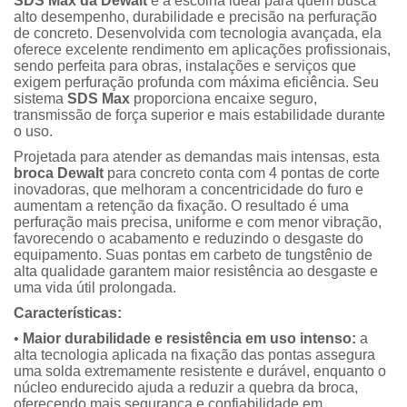
SDS Max da Dewalt
é a escolha ideal para quem busca
alto desempenho, durabilidade e precisão na perfuração
de concreto. Desenvolvida com tecnologia avançada, ela
oferece excelente rendimento em aplicações profissionais,
sendo perfeita para obras, instalações e serviços que
exigem perfuração profunda com máxima eficiência. Seu
sistema
SDS Max
proporciona encaixe seguro,
transmissão de força superior e mais estabilidade durante
o uso.
Projetada para atender as demandas mais intensas, esta
broca Dewalt
para concreto conta com 4 pontas de corte
inovadoras, que melhoram a concentricidade do furo e
aumentam a retenção da fixação. O resultado é uma
perfuração mais precisa, uniforme e com menor vibração,
favorecendo o acabamento e reduzindo o desgaste do
equipamento. Suas pontas em carbeto de tungstênio de
alta qualidade garantem maior resistência ao desgaste e
uma vida útil prolongada.
Características:
•
Maior durabilidade e resistência em uso intenso:
a
alta tecnologia aplicada na fixação das pontas assegura
uma solda extremamente resistente e durável, enquanto o
núcleo endurecido ajuda a reduzir a quebra da broca,
oferecendo mais segurança e confiabilidade em