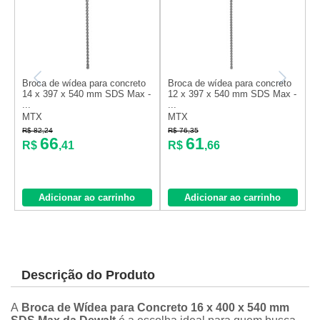
Broca de wídea para concreto
Broca de wídea para concreto
B
14 x 397 x 540 mm SDS Max -
12 x 397 x 540 mm SDS Max -
x
...
...
7
MTX
MTX
R$ 82,24
R$ 76,35
R
66
61
R$
,41
R$
,66
Adicionar ao carrinho
Adicionar ao carrinho
Descrição do Produto
A
Broca de Wídea para Concreto 16 x 400 x 540 mm