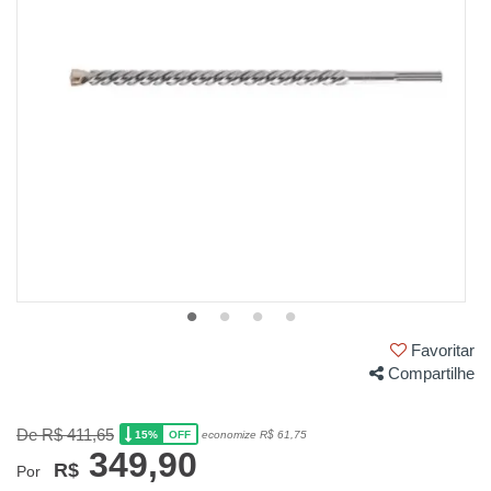
Favoritar
Compartilhe
De R$ 411,65
15%
economize R$ 61,75
OFF
349,90
R$
Por