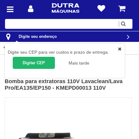
Digite
sua
busca
Digite seu endereço
Detalhes do produto
Digite seu CEP para ver custos e prazo de entrega.
Limpeza
Extratoras
Digitar CEP
Mais tarde
IPC Soteco
(
Cód.
KMEPD00013
)
Bomba para extratoras 110V Lavaclean/Lava
Pro/EA135/EP150 - KMEPD00013 110V