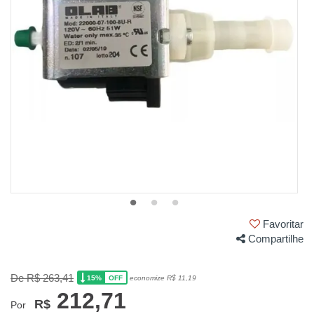
Favoritar
Compartilhe
De R$ 263,41
15%
economize R$ 11,19
OFF
212,71
R$
Por