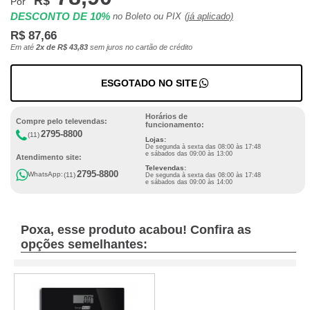
R$
Por
DESCONTO DE 10%
no Boleto ou PIX
(já aplicado)
R$ 87,66
Em até
2x de R$ 43,83
sem juros no cartão de crédito
ESGOTADO NO SITE
Horários de
Compre pelo televendas:
funcionamento:
2795-8800
(11)
Lojas:
De segunda à sexta das 08:00 às 17:48
e sábados das 09:00 às 13:00
Atendimento site:
Televendas:
2795-8800
WhatsApp:
(11)
De segunda à sexta das 08:00 às 17:48
e sábados das 09:00 às 14:00
Poxa, esse produto acabou! Confira as
opções semelhantes: