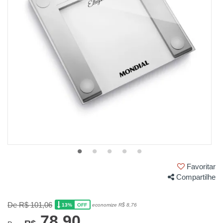
Favoritar
Compartilhe
De R$ 101,06
13%
economize R$ 8,76
OFF
78,90