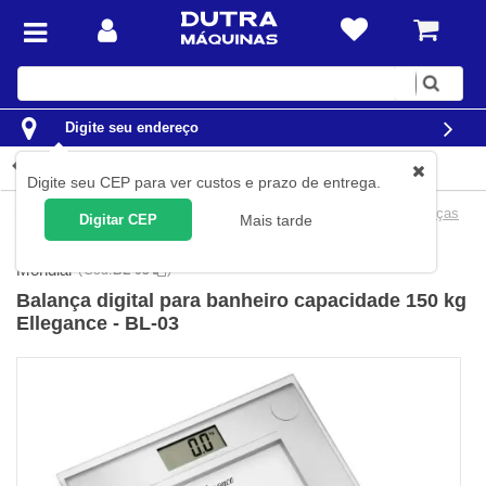
Digite
sua
busca
Digite seu endereço
Detalhes do produto
Digite seu CEP para ver custos e prazo de entrega.
Casa
Utilidades Domésticas
Balanças Domésticas
Balanças
Digitar CEP
Mais tarde
para Banheiro
Mondial
(
Cód.
BL-03
)
Balança digital para banheiro capacidade 150 kg
Ellegance - BL-03