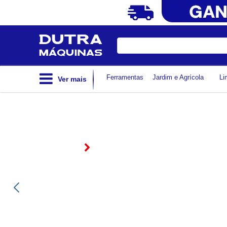
Digite
sua
busca
Ferramentas
Jardim e Agrícola
Li
Ver mais
MULTÍMETRO DIGITAL
PORTÁTIL CAT I 600V - ET
1002