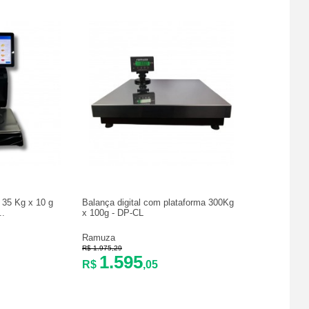
 35 Kg x 10 g
Balança digital com plataforma 300Kg
..
x 100g - DP-CL
Ramuza
R$ 1.975,29
1.595
R$
,05