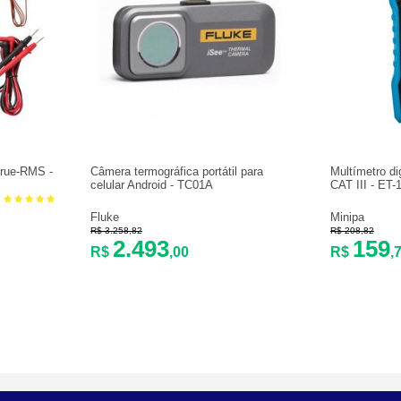
True-RMS -
Câmera termográfica portátil para
Multímetro dig
celular Android - TC01A
CAT III - ET
Fluke
Minipa
R$ 3.258,82
R$ 208,82
2.493
159
R$
,00
R$
,