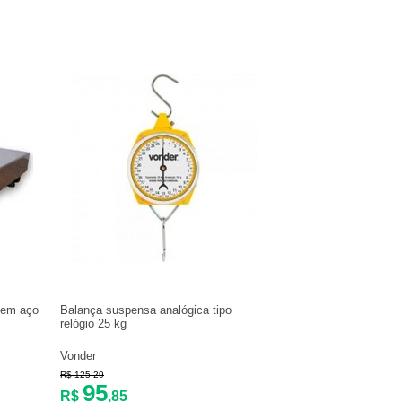
a em aço
Balança suspensa analógica tipo
relógio 25 kg
Vonder
R$ 125,29
95
R$
,85