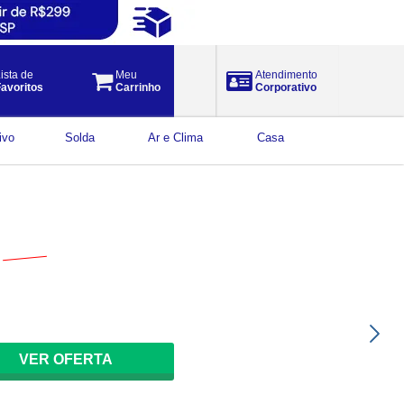
ista de
Meu
Atendimento
avoritos
Carrinho
Corporativo
ivo
Solda
Ar e Clima
Casa
$
104,12
por
79
,
65
à vista
VER OFERTA