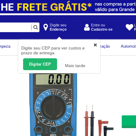
Digite seu
Entre ou
L
Endereço
Cadastre-se
F
Instrumentos de
mpeza
Construção Civil
Organização
Automot
Digite seu CEP para ver custos e
Medição
prazo de entrega.
Digitar CEP
Mais tarde
De R
-
R$