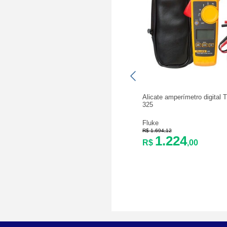
Alicate amperímetro digital 
325
Fluke
R$ 1.694,12
1.224
R$
,00