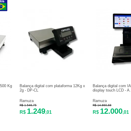
 500 Kg
Balança digital com plataforma 12Kg x
Balança digital com IA
2g - DP-CL
display touch LCD - A.
Ramuza
Ramuza
R$ 1.546,75
R$ 14.860,68
1.249
12.000
R$
,01
R$
,01