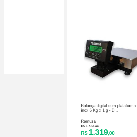
Balança digital com plataform
inox 6 Kg x 1 g - D...
Ramuza
R$ 1.633,44
1.319
R$
,00