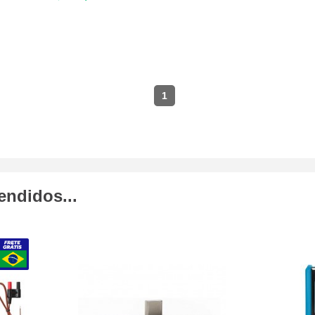
1
endidos...