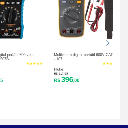
ital portátil 600 volts
Multímetro digital portátil 600V CAT III
-1507B
- 107
Fluke
R$ 517,65
396
75
R$
,00