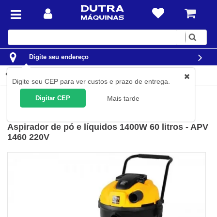
Digite
sua
busca
Digite seu endereço
Detalhes do produto
Digite seu CEP para ver custos e prazo de entrega.
Limpeza
Aspiradores de Pó
Aspiradores de Pó e Líquidos
Digitar CEP
Mais tarde
Vonder
(
Cód.
68.64.146.020
)
Aspirador de pó e líquidos 1400W 60 litros - APV
1460 220V