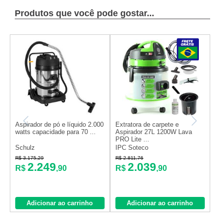
Produtos que você pode gostar...
Aspirador de pó e líquido 2.000
Extratora de carpete e
A
watts capacidade para 70 ...
Aspirador 27L 1200W Lava
l
PRO Lite ...
Schulz
IPC Soteco
T
R$ 3.175,29
R$ 2.811,76
R
2.249
2.039
R$
,90
R$
,90
Adicionar ao carrinho
Adicionar ao carrinho