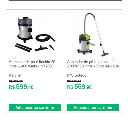
Aspirador de pó e líquido 20
Aspirador de pó e líquido
A
litros 1.400 watts - NT2000
1200W 18 litros - Ecoclean Lite
1
Karcher
IPC Soteco
V
R$ 783,53
R$ 822,35
R
599
559
R$
,40
R$
,90
Adicionar ao carrinho
Adicionar ao carrinho