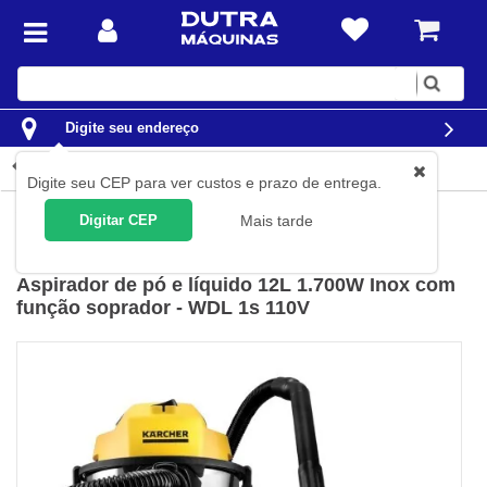
Digite
sua
busca
Digite seu endereço
Detalhes do produto
Digite seu CEP para ver custos e prazo de entrega.
Limpeza
Aspiradores de Pó
Aspiradores de Pó e Líquidos
Digitar CEP
Mais tarde
Karcher
(
Cód.
10983500
)
Aspirador de pó e líquido 12L 1.700W Inox com
função soprador - WDL 1s 110V