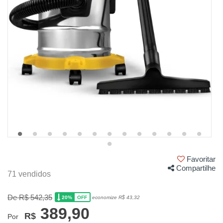
Favoritar
Compartilhe
71 vendidos
De R$ 542,35
20%
economize R$ 43,32
OFF
389,90
R$
Por